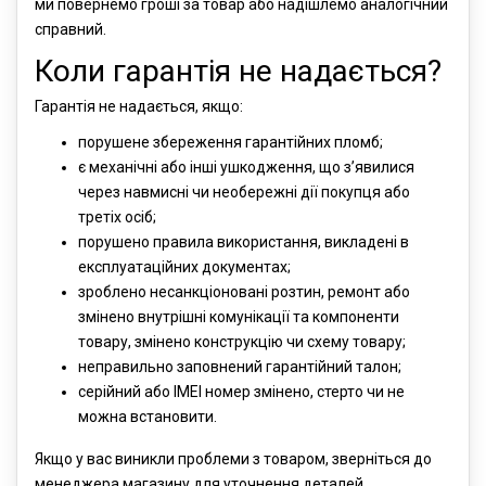
ми повернемо гроші за товар або надішлемо аналогічний
справний.
Коли гарантія не надається?
Гарантія не надається, якщо:
порушене збереження гарантійних пломб;
є механічні або інші ушкодження, що з’явилися
через навмисні чи необережні дії покупця або
третіх осіб;
порушено правила використання, викладені в
експлуатаційних документах;
зроблено несанкціоновані розтин, ремонт або
змінено внутрішні комунікації та компоненти
товару, змінено конструкцію чи схему товару;
неправильно заповнений гарантійний талон;
серійний або IMEI номер змінено, стерто чи не
можна встановити.
Якщо у вас виникли проблеми з товаром, зверніться до
менеджера магазину для уточнення деталей.