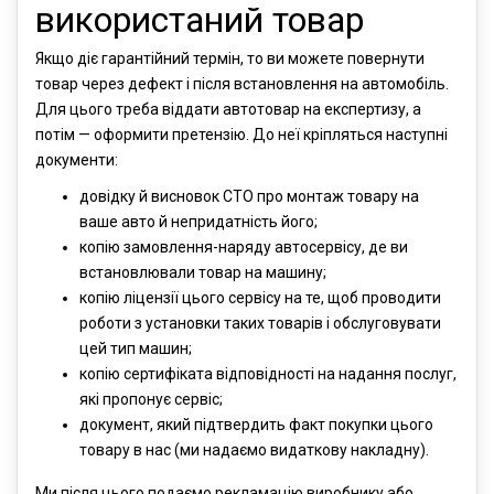
використаний товар
Якщо діє гарантійний термін, то ви можете повернути
товар через дефект і після встановлення на автомобіль.
Для цього треба віддати автотовар на експертизу, а
потім — оформити претензію. До неї кріпляться наступні
документи:
довідку й висновок СТО про монтаж товару на
ваше авто й непридатність його;
копію замовлення-наряду автосервісу, де ви
встановлювали товар на машину;
копію ліцензії цього сервісу на те, щоб проводити
роботи з установки таких товарів і обслуговувати
цей тип машин;
копію сертифіката відповідності на надання послуг,
які пропонує сервіс;
документ, який підтвердить факт покупки цього
товару в нас (ми надаємо видаткову накладну).
Ми після цього подаємо рекламацію виробнику або