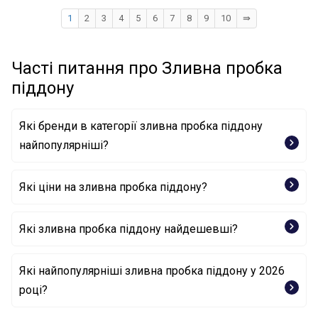
1
2
3
4
5
6
7
8
9
10
⇛
Часті питання про Зливна пробка
піддону
Які бренди в категорії зливна пробка піддону
найпопулярніші?
Які ціни на зливна пробка піддону?
FA1
FEBI BILSTEIN
ELRING
Які зливна пробка піддону найдешевші?
Пробка, оливний піддон 257.814.001 FA1
Які найпопулярніші зливна пробка піддону у 2026
році?
Пробка, оливний піддон 11126-AA000 SUBARU