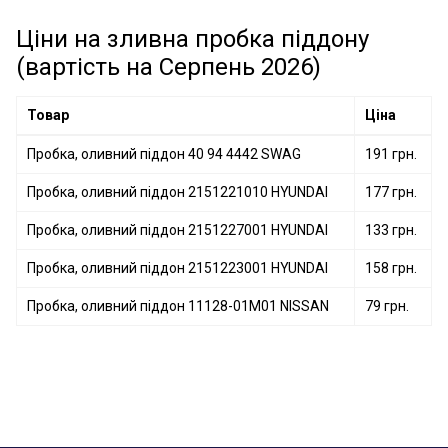
Пробка, оливний піддон 257.870.011 FA1
Пробка, оливний піддон 257.815.001 FA1
Пробка, оливний піддон 862.363.001 FA1
Ціни на зливна пробка піддону
Пробка, оливний піддон 03272 FEBI BILSTEIN
(вартість на Серпень 2026)
Пробка, оливний піддон 274.410 ELRING
Пробка, оливний піддон 866.370.011 FA1
Товар
Ціна
Пробка, оливний піддон 40 94 4442 SWAG
191 грн.
Пробка, оливний піддон 2151221010 HYUNDAI
177 грн.
Пробка, оливний піддон 2151227001 HYUNDAI
133 грн.
Пробка, оливний піддон 2151223001 HYUNDAI
158 грн.
Пробка, оливний піддон 11128-01M01 NISSAN
79 грн.