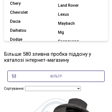
Chery
Land Rover
Chevrolet
Lexus
Dacia
Maybach
Daihatsu
Mg
Dodge
Ssangyong
Geely
Subaru
Більше 580 зливна пробка піддону у
Great Wall
каталозі інтернет-магазину
Tesla
Haval
Zaz
Hummer
ФІЛЬТР
Показати всі марки
Сортування: