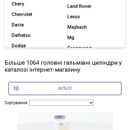
Chery
Land Rover
Chevrolet
Lexus
Dacia
Maybach
Daihatsu
Mg
Dodge
Ssangyong
Geely
Subaru
Більше 1064 головні гальмівні циліндри у
Great Wall
каталозі інтернет-магазину
Tesla
Haval
Zaz
Hummer
ФІЛЬТР
Показати всі марки
Сортування: