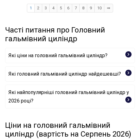
1
2
3
4
5
6
7
8
9
10
⇛
Часті питання про Головний
гальмівний циліндр
Які ціни на головний гальмівний циліндр?
Які головний гальмівний циліндр найдешевші?
Головний гальмівний циліндр BSG 30-251-001 BSG
Які найпопулярніші головний гальмівний циліндр у
2026 році?
Головний гальмівний циліндр 202-063 CIFAM
Головний гальмівний циліндр 0 986 480 836 BOSCH
Головний гальмівний циліндр F 026 003 296 BOSCH
Головний гальмівний циліндр 05-0572 METELLI
Ціни на головний гальмівний
Головний гальмівний циліндр 1941 LPR
циліндр (вартість на Серпень 2026)
Головний гальмівний циліндр 202-580 CIFAM