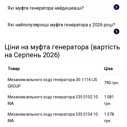
Які муфта генератора найдешевші?
Механізм вільного ходу генератора 274160W050
Які найпопулярніші муфта генератора у 2026 році?
TOYOTA
Механізм вільного ходу генератора 27416-0W020
Механізм вільного ходу генератора 535 0119 10
TOYOTA
INA
Ціни на муфта генератора (вартість
Механізм вільного ходу генератора 940111420007
Механізм вільного ходу генератора 535 0137 10
на Серпень 2026)
MAGNETI MARELLI
INA
Механізм вільного ходу генератора 535 0160 10
Товар
Ціна
INA
Механізм вільного ходу генератора 535 0214 10
Механізм вільного ходу генератора 30-1114 IJS
790 грн.
INA
GROUP
Механізм вільного ходу генератора 535 0030 10
Механізм вільного ходу генератора 535 0102 10
INA
1 081
INA
грн.
Механізм вільного ходу генератора 535 0154 10
1 078
INA
грн.