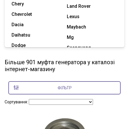
Chery
Land Rover
Chevrolet
Lexus
Dacia
Maybach
Daihatsu
Mg
Dodge
Ssangyong
Geely
Subaru
Більше 901 муфта генератора у каталозі
Great Wall
інтернет-магазину
Tesla
Haval
Zaz
Hummer
ФІЛЬТР
Показати всі марки
Сортування: