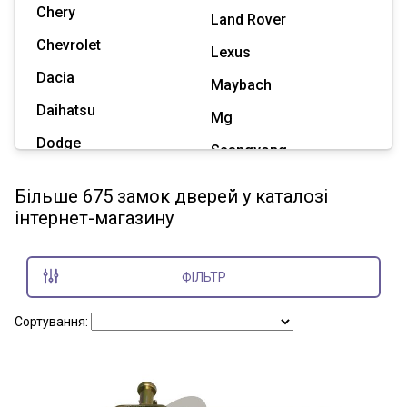
Chery
Land Rover
Chevrolet
Lexus
Dacia
Maybach
Daihatsu
Mg
Dodge
Ssangyong
Geely
Subaru
Більше 675 замок дверей у каталозі
Great Wall
інтернет-магазину
Tesla
Haval
Zaz
Hummer
ФІЛЬТР
Показати всі марки
Сортування: