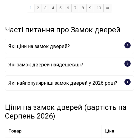
1
2
3
4
5
6
7
8
9
10
⇛
Часті питання про Замок дверей
Які ціни на замок дверей?
Які замок дверей найдешевші?
Дверний замок SCA-DH-007 PACOL
Які найпопулярніші замок дверей у 2026 році?
Дверний замок P5316100 BOGAP
Дверний замок 6010-03-031432P BLIC
Дверний замок 172109 FEBI BILSTEIN
Дверний замок 172111 FEBI BILSTEIN
Ціни на замок дверей (вартість на
Дверний замок 172117 FEBI BILSTEIN
Серпень 2026)
Дверний замок 6010-01-020434P BLIC
Товар
Ціна