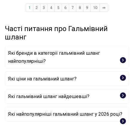
1
2
3
4
5
6
7
8
9
10
⇛
Часті питання про Гальмівний
шланг
Які бренди в категорії гальмівний шланг
найпопулярніші?
Які ціни на гальмівний шланг?
BOSCH
LPR
MITSUBISHI
Які гальмівний шланг найдешевші?
Гальмівний шланг 6T48463 LPR
Які найпопулярніші гальмівний шланг у 2026 році?
Гальмівний шланг 16486 OSSCA
Гальмівний шланг BSG 70-730-022 BSG
Гальмівний шланг 1 987 476 074 BOSCH