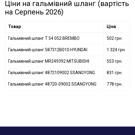
Гальмівний шланг 1 987 481 638 BOSCH
Ціни на гальмівний шланг (вартість
Гальмівний шланг 6T47890 LPR
на Серпень 2026)
Гальмівний шланг PHD566 TRW
Гальмівний шланг 96 437 798 GENERAL MOTORS
Товар
Ціна
Гальмівний шланг T 54 052 BREMBO
502 грн.
Гальмівний шланг 587312B010 HYUNDAI
1 324 грн.
Гальмівний шланг MR249392 MITSUBISHI
553 грн.
Гальмівний шланг 4872109002 SSANGYONG
831 грн.
Гальмівний шланг 48720-09002 SSANGYONG
778 грн.