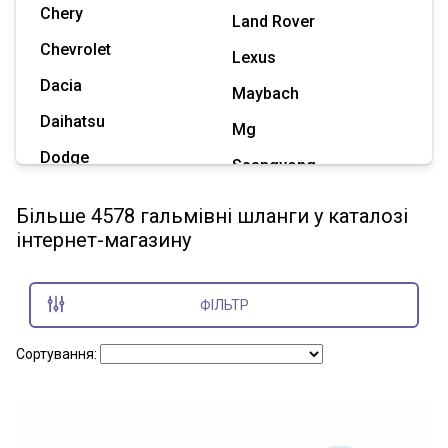
Chery
Land Rover
Chevrolet
Lexus
Dacia
Maybach
Daihatsu
Mg
Dodge
Ssangyong
Geely
Subaru
Більше 4578 гальмівні шланги у каталозі
Great Wall
інтернет-магазину
Tesla
Haval
Zaz
Hummer
ФІЛЬТР
Показати всі марки
Сортування: