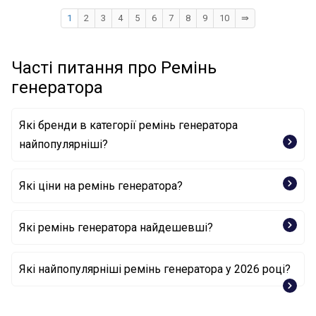
1
2
3
4
5
6
7
8
9
10
⇛
Часті питання про Ремінь
генератора
Які бренди в категорії ремінь генератора
найпопулярніші?
Які ціни на ремінь генератора?
GATES
DAYCO
CONTINENTAL CTAM BR
Які ремінь генератора найдешевші?
BOSCH
Поліклиновий ремінь 7PK990 GATES
Які найпопулярніші ремінь генератора у 2026 році?
Поліклиновий ремінь AD03R641 BLUE PRINT
Поліклиновий ремінь 050 006 0800 MEYLE
Поліклиновий ремінь 050 003 0650 MEYLE