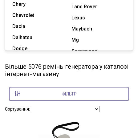
Chery
Land Rover
Chevrolet
Lexus
Dacia
Maybach
Daihatsu
Mg
Dodge
Ssangyong
Geely
Subaru
Більше 5076 ремінь генератора у каталозі
Great Wall
інтернет-магазину
Tesla
Haval
Zaz
Hummer
ФІЛЬТР
Показати всі марки
Сортування: