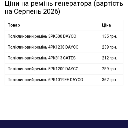
Поліклиновий ремінь 1 987 947 938 BOSCH
Ціни на ремінь генератора (вартість
Поліклиновий ремінь 3PK675 GATES
на Серпень 2026)
Поліклиновий ремінь 4PK770 DAYCO
Поліклиновий ремінь 4PK895 DAYCO
Товар
Ціна
Поліклиновий ремінь 3PK500 DAYCO
135 грн.
Поліклиновий ремінь 4PK1238 DAYCO
239 грн.
Поліклиновий ремінь 4PK813 GATES
212 грн.
Поліклиновий ремінь 5PK1200 DAYCO
289 грн.
Поліклиновий ремінь 6PK1019EE DAYCO
362 грн.