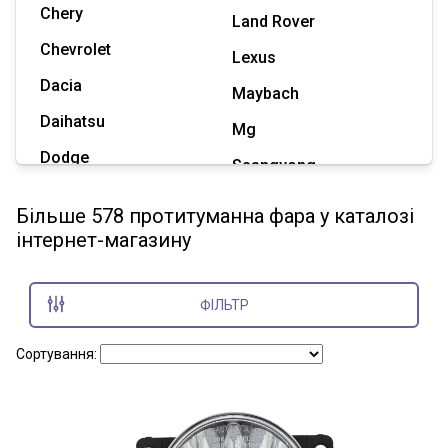
Chery
Land Rover
Chevrolet
Lexus
Dacia
Maybach
Daihatsu
Mg
Dodge
Ssangyong
Geely
Subaru
Більше 578 протитуманна фара у каталозі
Great Wall
інтернет-магазину
Tesla
Haval
Zaz
Hummer
ФІЛЬТР
Показати всі марки
Сортування: