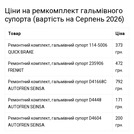
Ремонтний комплект, гальмівний супорт 114-0007
Ремонтний комплект, гальмівний супорт 58114-
QUICK BRAKE
Ціни на ремкомплект гальмівного
33000 HYUNDAI
Ремонтний комплект, гальмівний супорт 238812
супорта (вартість на Серпень 2026)
FRENKIT
Ремонтний комплект, гальмівний супорт 244923
Товар
Ціна
FRENKIT
Ремонтний комплект, гальмівний супорт 260904
Ремонтний комплект, гальмівний супорт 114-5006
373
FRENKIT
QUICK BRAKE
грн.
Ремонтний комплект, гальмівний супорт 400484 ERT
Ремонтний комплект, гальмівний супорт 235906
472
FRENKIT
грн.
Ремонтний комплект, гальмівний супорт D41668C
792
AUTOFREN SEINSA
грн.
Ремонтний комплект, гальмівний супорт D4448
171
AUTOFREN SEINSA
грн.
Ремонтний комплект, гальмівний супорт D4604
200
AUTOFREN SEINSA
грн.