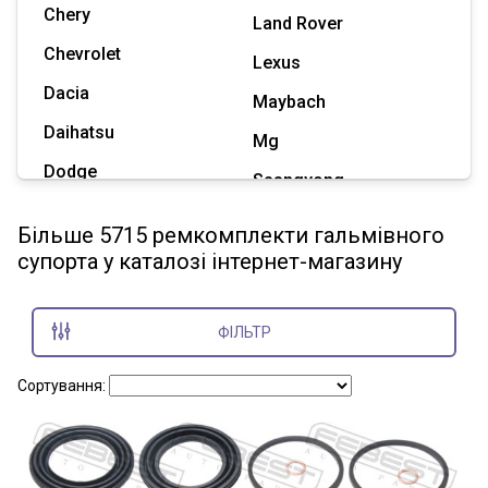
Chery
Land Rover
Chevrolet
Lexus
Dacia
Maybach
Daihatsu
Mg
Dodge
Ssangyong
Geely
Subaru
Більше 5715 ремкомплекти гальмівного
Great Wall
супорта у каталозі інтернет-магазину
Tesla
Haval
Zaz
Hummer
ФІЛЬТР
Показати всі марки
Сортування: