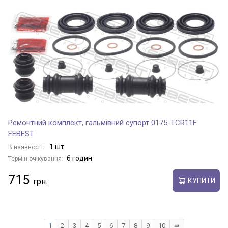
Ремонтний комплект, гальмівний супорт 0175-TCR11F
FEBEST
1 шт.
В наявності:
6 годин
Термін очікування:
715
КУПИТИ
1
2
3
4
5
6
7
8
9
10
⇛