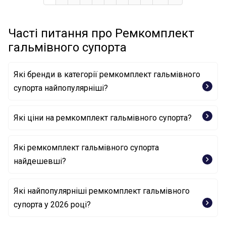
Часті питання про Ремкомплект
гальмівного супорта
Які бренди в категорії ремкомплект гальмівного
супорта найпопулярніші?
Які ціни на ремкомплект гальмівного супорта?
ERT
FRENKIT
MITSUBISHI
Які ремкомплект гальмівного супорта
AUTOFREN SEINSA
найдешевші?
TOYOTA
Ремонтний комплект, гальмівний супорт 47769-
Які найпопулярніші ремкомплект гальмівного
48150 TOYOTA
супорта у 2026 році?
Ремонтний комплект, гальмівний супорт 47769-
33020 TOYOTA