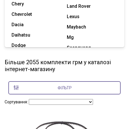
Chery
Land Rover
Chevrolet
Lexus
Dacia
Maybach
Daihatsu
Mg
Dodge
Ssangyong
Geely
Subaru
Більше 2055 комплекти грм у каталозі
Great Wall
інтернет-магазину
Tesla
Haval
Zaz
Hummer
ФІЛЬТР
Показати всі марки
Сортування: