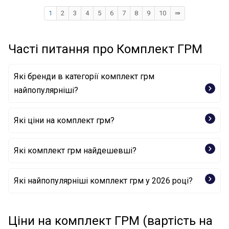
1
2
3
4
5
6
7
8
9
10
⇛
Часті питання про Комплект ГРМ
Які бренди в категорії комплект грм
найпопулярніші?
Які ціни на комплект грм?
GATES
INA
DAYCO
Які комплект грм найдешевші?
SKF
MITSUBISHI
Комплект зубчастих ременів 90506-13004 TOYOTA
RENAULT
Які найпопулярніші комплект грм у 2026 році?
CONTINENTAL CTAM BR
Комплект зубчастих ременів 90507-18006 TOYOTA
Комплект зубчастих ременів 1 987 948 191 BOSCH
Комплект зубчастих ременів J1115004 HERTH+BUSS
Ціни на комплект ГРМ (вартість на
Комплект зубчастих ременів 90507-17003 TOYOTA
JAKOPARTS