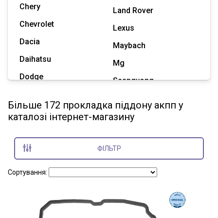
Chery
Land Rover
Chevrolet
Lexus
Dacia
Maybach
Daihatsu
Mg
Dodge
Ssangyong
Geely
Subaru
Більше 172 прокладка піддону акпп у
Great Wall
каталозі інтернет-магазину
Tesla
Haval
Zaz
Hummer
ФІЛЬТР
Показати всі марки
Сортування: