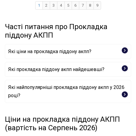
1
2
3
4
5
6
7
8
9
Часті питання про Прокладка
піддону АКПП
Які ціни на прокладка піддону акпп?
Які прокладка піддону акпп найдешевші?
Ущільнення, оливний піддон автоматичної КП 47393
Які найпопулярніші прокладка піддону акпп у 2026
FEBI BILSTEIN
році?
Ущільнення, оливний піддон автоматичної КП 500
786 TOPRAN
Ущільнення, оливний піддон автоматичної КП
Ущільнення, оливний піддон автоматичної КП
097.630 ELRING
Ціни на прокладка піддону АКПП
B2141100 BOGAP
Ущільнення, оливний піддон автоматичної КП 100
(вартість на Серпень 2026)
139 0002 MEYLE