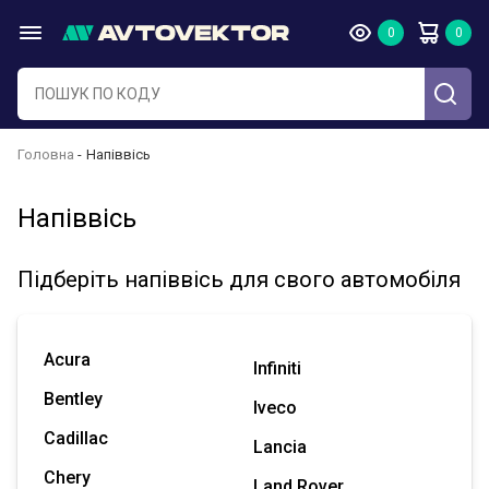
Головна
Напіввісь
Напіввісь
Підберіть напіввісь для свого автомобіля
Acura
Infiniti
Bentley
Iveco
Cadillac
Lancia
Chery
Land Rover