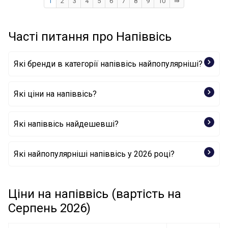
1
2
3
4
5
6
7
8
9
10
⇛
Часті питання про Напіввісь
Які бренди в категорії напіввісь найпопулярніші?
Які ціни на напіввісь?
SKF
Які напіввісь найдешевші?
Приводний вал 90121202 OPEL
Які найпопулярніші напіввісь у 2026 році?
Приводний вал 2335507 FORD
Приводний вал 35-0007 TrakMotive
Приводний вал VKJC 1033 SKF
Приводний вал VKJC 3465 SKF
Ціни на напіввісь (вартість на
Приводний вал VKJC 5207 SKF
Серпень 2026)
Приводний вал VKJC 6260 SKF
Приводний вал 205081OL GSP