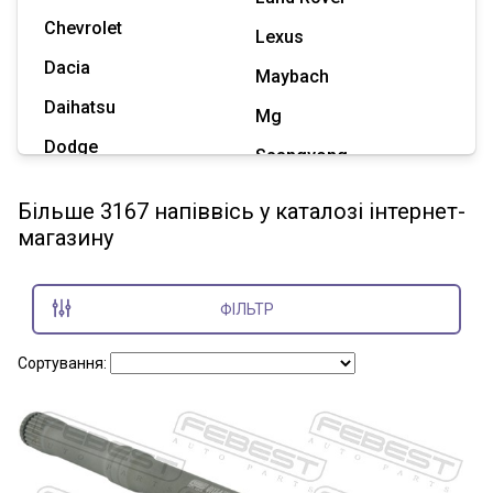
Chevrolet
Lexus
Dacia
Maybach
Daihatsu
Mg
Dodge
Ssangyong
Geely
Subaru
Більше 3167 напіввісь у каталозі інтернет-
Great Wall
магазину
Tesla
Haval
Zaz
Hummer
ФІЛЬТР
Показати всі марки
Сортування: