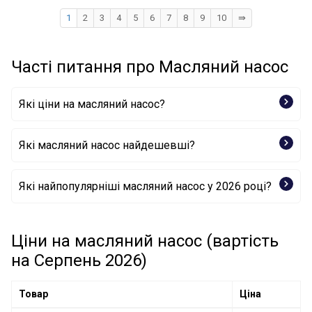
1
2
3
4
5
6
7
8
9
10
⇛
Часті питання про Масляний насос
Які ціни на масляний насос?
Які масляний насос найдешевші?
Оливний насос 38039 FEBI BILSTEIN
Які найпопулярніші масляний насос у 2026 році?
Оливний насос MD149743 MITSUBISHI
Оливний насос 12742 FEBI BILSTEIN
Оливний насос 06H 115 175 B VAG
Оливний насос 32302 FEBI BILSTEIN
Ціни на масляний насос (вартість
Оливний насос 7.07919.11.0 PIERBURG
на Серпень 2026)
Оливний насос LP0412 BGA
Оливний насос OP09-117 FRECCIA
Товар
Ціна