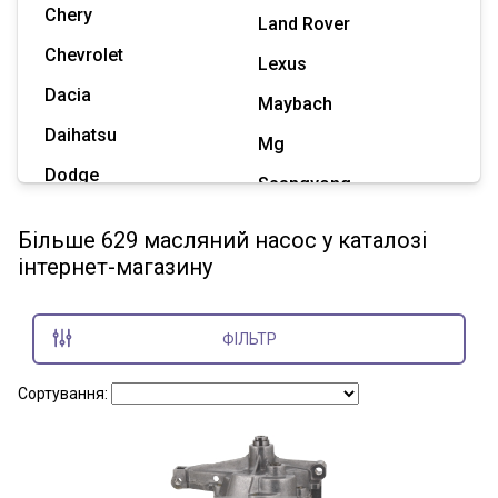
Chery
Land Rover
Chevrolet
Lexus
Dacia
Maybach
Daihatsu
Mg
Dodge
Ssangyong
Geely
Subaru
Більше 629 масляний насос у каталозі
Great Wall
інтернет-магазину
Tesla
Haval
Zaz
Hummer
ФІЛЬТР
Показати всі марки
Сортування: