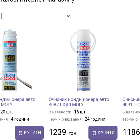
:
ндиціонера авто
Очисник кондиціонера авто
Очисник
I MOLY
4087 LIQUI MOLY
4091 LI
20 шт.
16 шт.
В наявності:
В наявнос
4 години
24 години
ання:
Термін очікування:
Термін оч
1239
1186
КУПИТИ
КУПИТИ