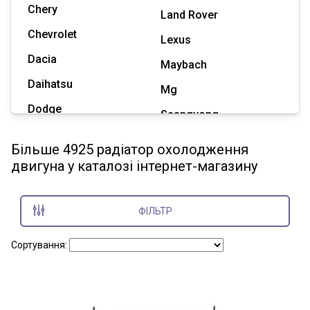
Chery
Land Rover
Chevrolet
Lexus
Dacia
Maybach
Daihatsu
Mg
Dodge
Ssangyong
Geely
Subaru
Більше 4925 радіатор охолодження
Great Wall
двигуна у каталозі інтернет-магазину
Tesla
Haval
Zaz
Hummer
ФІЛЬТР
Показати всі марки
Сортування: