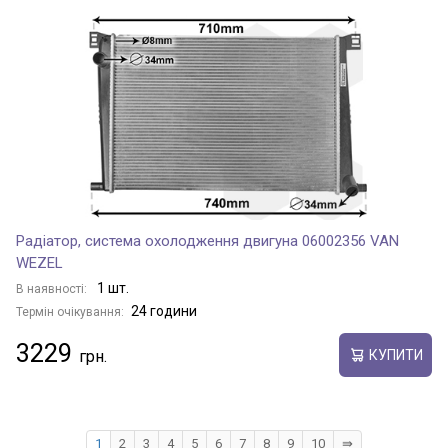
Радіатор, система охолодження двигуна 06002356 VAN
WEZEL
1 шт.
В наявності:
24 години
Термін очікування:
3229
КУПИТИ
1
2
3
4
5
6
7
8
9
10
⇛