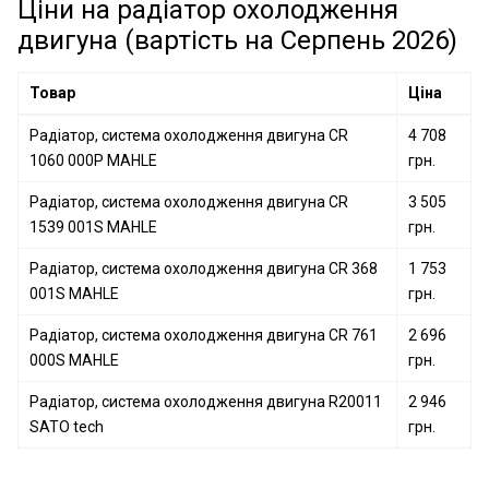
Радіатор, система охолодження двигуна 62405A
Ціни на радіатор охолодження
VAG
NISSENS
двигуна (вартість на Серпень 2026)
Радіатор, система охолодження двигуна 68736
NISSENS
Товар
Ціна
Радіатор, система охолодження двигуна D7X068TT
THERMOTEC
Радіатор, система охолодження двигуна CR
4 708
Радіатор, система охолодження двигуна 62519A
1060 000P MAHLE
грн.
NISSENS
Радіатор, система охолодження двигуна CR
3 505
1539 001S MAHLE
грн.
Радіатор, система охолодження двигуна CR 368
1 753
001S MAHLE
грн.
Радіатор, система охолодження двигуна CR 761
2 696
000S MAHLE
грн.
Радіатор, система охолодження двигуна R20011
2 946
SATO tech
грн.