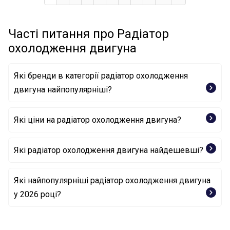
Часті питання про Радіатор
охолодження двигуна
Які бренди в категорії радіатор охолодження
двигуна найпопулярніші?
Які ціни на радіатор охолодження двигуна?
NISSENS
THERMOTEC
VAN WEZEL
Які радіатор охолодження двигуна найдешевші?
NRF
Радіатор, система охолодження двигуна N 906 86701
Які найпопулярніші радіатор охолодження двигуна
VAG
у 2026 році?
Радіатор, система охолодження двигуна 8D0121100
VAG
Радіатор, система охолодження двигуна 58272 NRF
Радіатор, система охолодження двигуна N 90544501