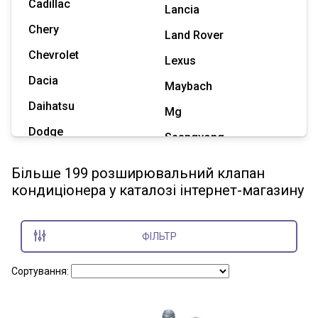
Cadillac
Lancia
Chery
Land Rover
Chevrolet
Lexus
Dacia
Maybach
Daihatsu
Mg
Dodge
Ssangyong
Geely
Subaru
Більше 199 розширювальний клапан
Great Wall
кондиціонера у каталозі інтернет-магазину
Tesla
Haval
Zaz
Hummer
ФІЛЬТР
Показати всі марки
Сортування: