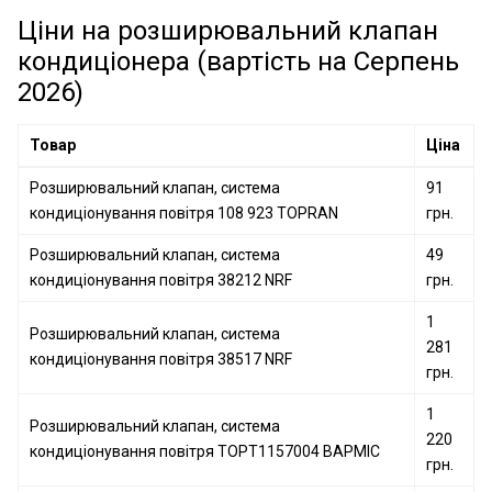
Розширювальний клапан, система кондиціонування
повітря 8851533020 TOYOTA
Ціни на розширювальний клапан
повітря 38449 NRF
кондиціонера (вартість на Серпень
2026)
Товар
Ціна
Розширювальний клапан, система
91
кондиціонування повітря 108 923 TOPRAN
грн.
Розширювальний клапан, система
49
кондиціонування повітря 38212 NRF
грн.
1
Розширювальний клапан, система
281
кондиціонування повітря 38517 NRF
грн.
1
Розширювальний клапан, система
220
кондиціонування повітря TOPT1157004 BAPMIC
грн.