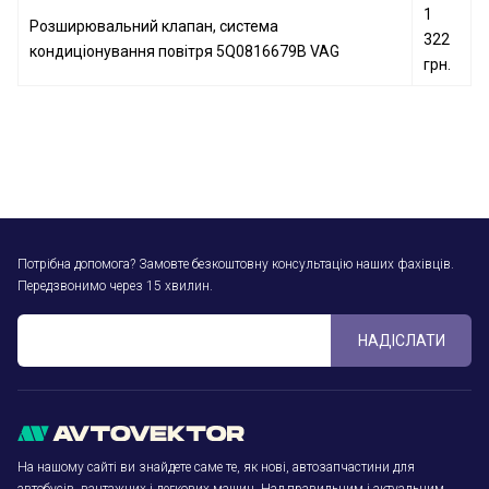
1
Розширювальний клапан, система
322
кондиціонування повітря 5Q0816679B VAG
грн.
Потрібна допомога? Замовте безкоштовну консультацію наших фахівців.
Передзвонимо через 15 хвилин.
НАДІСЛАТИ
На нашому сайті ви знайдете саме те, як нові, автозапчастини для
автобусів, вантажних і легкових машин. Над правильним і актуальним