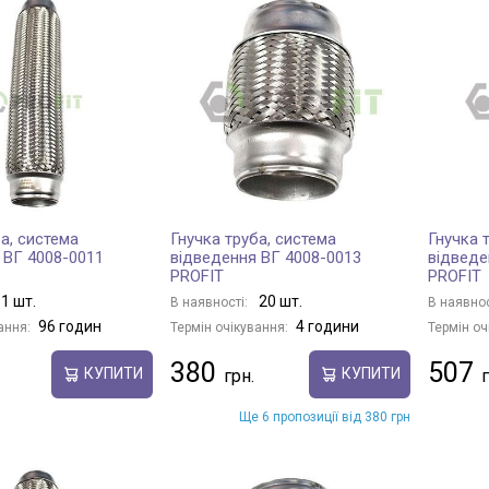
а, система
Гнучка труба, система
Гнучка 
 ВГ 4008-0011
відведення ВГ 4008-0013
відведе
PROFIT
PROFIT
1 шт.
20 шт.
В наявності:
В наявнос
96 годин
4 години
ання:
Термін очікування:
Термін оч
380
507
КУПИТИ
КУПИТИ
Ще 6 пропозиції від 380 грн