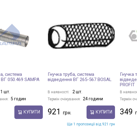
а, система
Гнучка труба, система
Гнучка 
 ВГ 050.469 SAMPA
відведення ВГ 265-567 BOSAL
відведе
PROFIT
1 шт.
2 шт.
В наявності:
В наявнос
5 годин
24 години
ання:
Термін очікування:
Термін оч
921
349
КУПИТИ
КУПИТИ
Ще 1 пропозиції від 921 грн