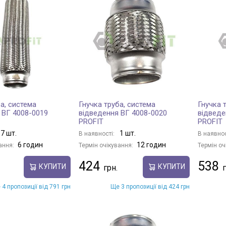
а, система
Гнучка труба, система
Гнучка 
 ВГ 4008-0019
відведення ВГ 4008-0020
відведе
PROFIT
PROFIT
7 шт.
1 шт.
В наявності:
В наявнос
6 годин
12 годин
ання:
Термін очікування:
Термін оч
424
538
КУПИТИ
КУПИТИ
 4 пропозиції від 791 грн
Ще 3 пропозиції від 424 грн