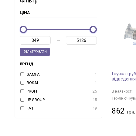
Фільтр
ЦІНА
—
ФІЛЬТРУВАТИ
БРЕНД
Гнучка труб
SAMPA
1
відведення
BOSAL
1
PROFIT
25
В наявності:
Термін очікув
JP GROUP
15
FA1
19
862