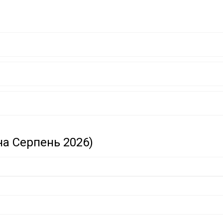
FIT
P GROUP
P GROUP
на Серпень 2026)