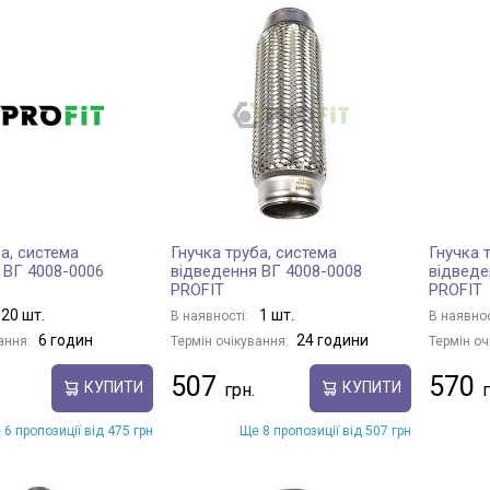
а, система
Гнучка труба, система
Гнучка 
 ВГ 4008-0006
відведення ВГ 4008-0008
відведе
PROFIT
PROFIT
20 шт.
1 шт.
В наявності:
В наявнос
6 годин
24 години
ання:
Термін очікування:
Термін оч
507
570
КУПИТИ
КУПИТИ
 6 пропозиції від 475 грн
Ще 8 пропозиції від 507 грн