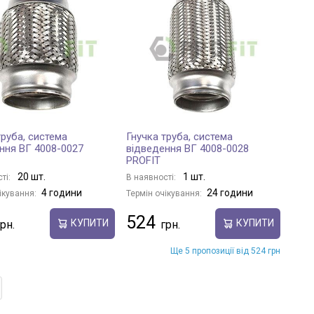
труба, система
Гнучка труба, система
ння ВГ 4008-0027
відведення ВГ 4008-0028
PROFIT
20 шт.
1 шт.
ті:
В наявності:
4 години
24 години
ікування:
Термін очікування:
524
КУПИТИ
КУПИТИ
Ще 5 пропозиції від 524 грн