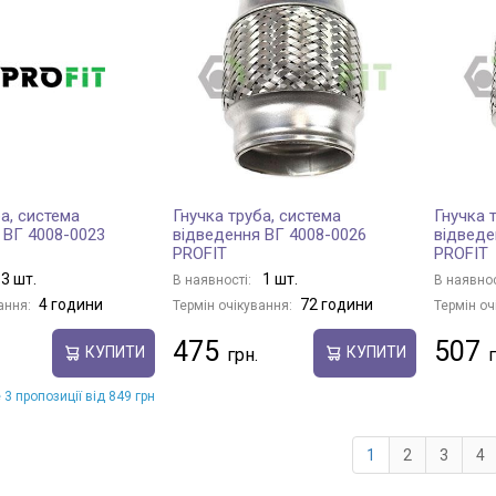
а, система
Гнучка труба, система
Гнучка 
 ВГ 4008-0023
відведення ВГ 4008-0026
відведе
PROFIT
PROFIT
3 шт.
1 шт.
В наявності:
В наявнос
4 години
72 години
ання:
Термін очікування:
Термін оч
475
507
КУПИТИ
КУПИТИ
 3 пропозиції від 849 грн
1
2
3
4