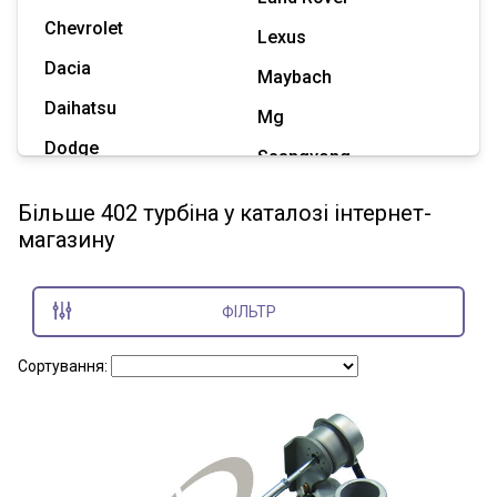
Chevrolet
Lexus
Dacia
Maybach
Daihatsu
Mg
Dodge
Ssangyong
Geely
Subaru
Більше 402 турбіна у каталозі інтернет-
Great Wall
магазину
Tesla
Haval
Zaz
Hummer
ФІЛЬТР
Показати всі марки
Сортування: