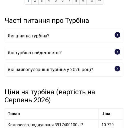
1
2
3
4
5
6
7
8
9
10
⇛
Часті питання про Турбіна
Які ціни на турбіна?
Які турбіна найдешевші?
Компресор, наддування 55566188 GENERAL MOTORS
Які найпопулярніші турбіна у 2026 році?
Компресор, наддування 11657620507 BMW
Компресор, наддування 54359980028 BorgWarner
Компресор, наддування 751851-5004S GARRETT
Ціни на турбіна (вартість на
Компресор, наддування 55568031 GENERAL MOTORS
Серпень 2026)
Товар
Ціна
Компресор, наддування 3917400100 JP
10 729