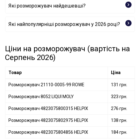
Які розморожувач найдешевші?
Розморожувач 21110-0005-99 ROWE
Які найпопулярніші розморожувач у 2026 році?
Розморожувач 4823075802975 HELPIX
Ціни на розморожувач (вартість на
Розморожувач 4823075804856 HELPIX
Серпень 2026)
Товар
Ціна
Розморожувач 21110-0005-99 ROWE
131 грн.
Розморожувач 8052 LIQUI MOLY
323 грн.
Розморожувач 4823075800315 HELPIX
276 грн.
Розморожувач 4823075802975 HELPIX
138 грн.
Розморожувач 4823075804856 HELPIX
184 грн.