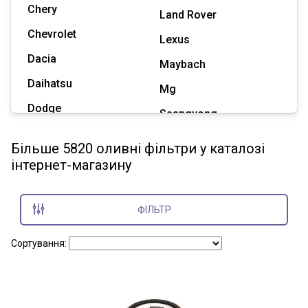
Chery
Land Rover
Chevrolet
Lexus
Dacia
Maybach
Daihatsu
Mg
Dodge
Ssangyong
Geely
Subaru
Більше 5820 оливні фільтри у каталозі
Great Wall
інтернет-магазину
Tesla
Haval
Zaz
Hummer
ФІЛЬТР
Показати всі марки
Сортування: