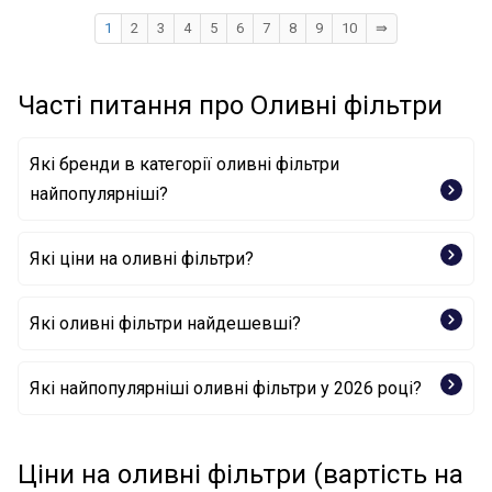
1
2
3
4
5
6
7
8
9
10
⇛
Часті питання про Оливні фільтри
Які бренди в категорії оливні фільтри
найпопулярніші?
Які ціни на оливні фільтри?
MANN-FILTER
MAHLE
BOSCH
Які оливні фільтри найдешевші?
KNECHT
WIX FILTERS
Оливний фільтр 1473773 FORD
PURFLUX
Які найпопулярніші оливні фільтри у 2026 році?
Оливний фільтр X106/606 CHAMPION
KOLBENSCHMIDT
VALEO
Оливний фільтр 0 451 102 056 BOSCH
Оливний фільтр 50013109/3 KOLBENSCHMIDT
CHAMPION
Оливний фільтр 1541-0182 PROFIT
Ціни на оливні фільтри (вартість на
MEYLE
Оливний фільтр 50013004 KOLBENSCHMIDT