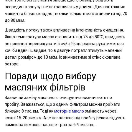
мкм, тобто всі елементи більше цього розміру осідають
всередині корпусу і не потрапляють у двигун. Для вантажних
машин та більш складної техніки тонкість має становити від 70
до 80 мкм.
Швидкість потоку також впливає на інтенсивність очищення.
Якщо температура масла становить від 75 до 80°C, швидкість
не повинна перевищувати 5 см\с. Якщо рідина рухатиметься
хоч би вдвічі швидше, то в двигун потраплятимуть маленькі
деталі розміром до 10 мкм. Їх вимиватиме зі стінок ковпака
ротора.
Поради щодо вибору
масляних фільтрів
Зазвичай заміну масляного очищувача визначають по
пробігу. Вважається, що з одним фільтром можна проїхати
близько 8 тис. км. Тоді як
моторне масло
змінюють через
кожні 15-20 тис. км. Але незалежно від пробігу рекомендують
замінювати масло частіше - раз на 6-9 місяців.