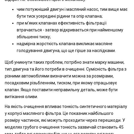
чим потужніший двигун і масляний насос, тим вище має
бути тиск усередині рідини та опір клапана;
при м'яких клапанах ефективність фільтрації
втрачається - затвор відкривається при найменшому
збільшенні тиску;
надмірна жорсткість клапана викликає масляне
голодування двигуна, що ще гірше за наслідками.
Щоб уникнути таких проблем, потрібно знати марку машини,
тип двигуна та його потреби в очищенні. Сумісність фільтра з
різними автомобілями визначити можна за розмірами,
посадковим різьбленням, тиском, при якому спрацьовує
клапан. Якщо поставити неправильну деталь, може бути
витікання оливи.
На якість очищення впливає тонкість синтетичного матеріалу
у корпусі масляного фільтра. Це показник найбільшого
розміру частинок, які можуть проходити через перешкоди. У
моделях грубого очищення тонкість зазвичай становить 45