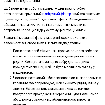
ремонт та відновлення.
Щоб полегшити роботу масляного фільтра, потрібно
встановити нормальний
повітряний фільтр
, який захищатиме
рідину від попадання бруду з атмосфери. Він видалятиме
абразивні частинки, пил та інші елементи, які можуть
потрапити через циліндр у систему фільтрації оливи.
Зазвичай масляний фільтр має різні характеристики в
залежності від свого типу. Є кілька видів деталей:
Повнопотоковий фільтр - він пропускає через себе все
масло, а пропускний клапан перед ним регулює тиск
рідини. Коли деталь занадто забруднена, рідина
проходить повз неї, щоб не було масляного голоду у
підшипників.
Частково потоковий – його встановлюють паралельно з
головним маслопроводом, щоб очищати рідину лише у
двигуні. Ефективність фільтрації вища за рахунок
поступового проходження через очищувач, але немає
абсолютного захисту від абразивних частинок та
стружки.