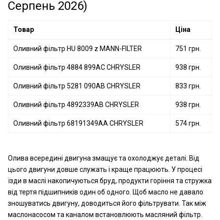
Серпень 2026)
DENCKERMANN
Оливний фільтр 50013661 KOLBENSCHMIDT
TOYOTA
Оливний фільтр ADT32120 BLUE PRINT
Товар
Ціна
BLUE PRINT
SOFIMA
Оливний фільтр HU 8009 z MANN-FILTER
751 грн.
UFI
HENGST FILTER
Оливний фільтр 4884 899AC CHRYSLER
938 грн.
MAZDA
Оливний фільтр 5281 090AB CHRYSLER
833 грн.
VAG
PROFIT
Оливний фільтр 4892339AB CHRYSLER
938 грн.
MITSUBISHI
Оливний фільтр 68191349AA CHRYSLER
574 грн.
Олива всередині двигуна змащує та охолоджує деталі. Від
цього двигуни довше служать і краще працюють. У процесі
їзди в маслі накопичуються бруд, продукти горіння та стружка
від тертя підшипників один об одного. Щоб масло не давало
зношуватись двигуну, доводиться його фільтрувати. Так між
маслонасосом та каналом встановлюють масляний фільтр.