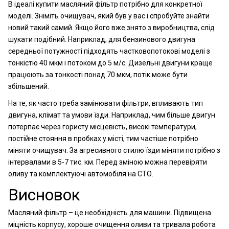
В ідеалі купити масляний фільтр потрібно для конкретної
моделі. Зніміть очищувач, який був у вас і спробуйте знайти
новий такий самий. Якщо його вже знято з виробництва, слід
шукати подібний. Наприклад, для бензинового двигуна
середньої потужності підходять частковопотокові моделі з
тонкістю 40 мкм і потоком до 5 м/с. Дизельні двигуни краще
працюють за тонкості понад 70 мкм, потік може бути
збільшений.
На те, як часто треба замінювати фільтри, впливають тип
двигуна, клімат та умови їзди. Наприклад, чим більше двигун
потерпає через гористу місцевість, високі температури,
постійне стояння в пробках у місті, тим частіше потрібно
міняти очищувач. За агресивного стилю їзди міняти потрібно з
інтервалами в 5-7 тис. км. Перед зміною можна перевіряти
оливу та комплектуючі автомобіля на СТО.
Висновок
Масляний фільтр – це необхідність для машини. Підвищена
міцність корпусу, хороше очищення оливи та тривала робота