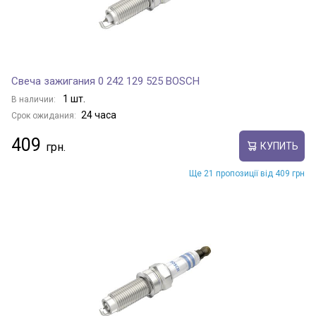
TIGGO 3x
Свеча зажигания 0 242 129 525 BOSCH
TIGGO 3x PLUS
1 шт.
В наличии:
24 часа
Срок ожидания:
TIGGO 5
409
КУПИТЬ
Ще 21 пропозиції від 409 грн
TIGGO 5x
TIGGO 7
TIGGO 7 PLUS