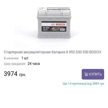
eQ
eQ1
FENGYUN 2
Стартерная аккумуляторная батарея 0 092 S50 050 BOSCH
1 шт.
В наличии:
24 часа
Срок ожидания:
FULWIN
3974
КУПИТЬ
J2
Ще 14 пропозиції від 3889 грн
J5