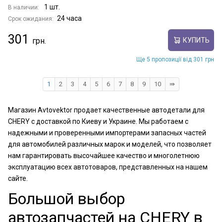
1 шт.
В наличии:
24 часа
Срок ожидания:
301
КУПИТЬ
Ще 5 пропозиції від 301 грн
1
2
3
4
5
6
7
8
9
10
⇛
Магазин Avtovektor продает качественные автодетали для
CHERY с доставкой по Киеву и Украине. Мы работаем с
надежными и проверенными импортерами запасных частей
для автомобилей различных марок и моделей, что позволяет
нам гарантировать высочайшее качество и многолетнюю
эксплуатацию всех автотоваров, представленных на нашем
сайте.
Большой выбор
автозапчастей на CHERY в