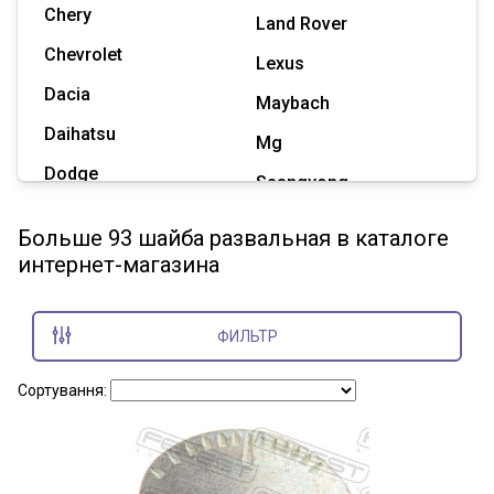
Chery
Land Rover
Chevrolet
Lexus
Dacia
Maybach
Daihatsu
Mg
Dodge
Ssangyong
Geely
Subaru
Больше 93 шайба развальная в каталоге
Great Wall
интернет-магазина
Tesla
Haval
Zaz
Hummer
ФИЛЬТР
Показать все марки
Сортування: