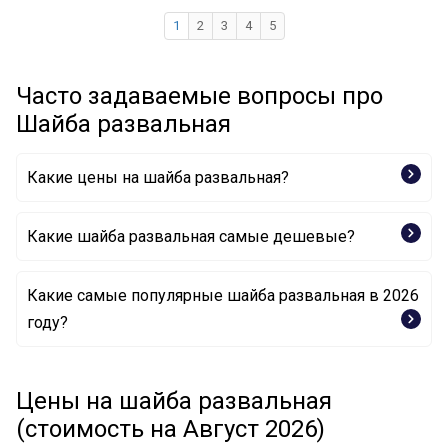
1
2
3
4
5
Часто задаваемые вопросы про
Шайба развальная
Какие цены на шайба развальная?
Какие шайба развальная самые дешевые?
Какие самые популярные шайба развальная в 2026
Чаша холостого хода, балка моста 1230-POR FEBEST
году?
Чаша холостого хода, балка моста 2307-1316 PROFIT
Чаша холостого хода, балка моста 0131-007 FEBEST
Чаша холостого хода, балка моста 0132-007 FEBEST
Цены на шайба развальная
Чаша холостого хода, балка моста 2307-1110 PROFIT
Чаша холостого хода, балка моста 48198-60020
(стоимость на Август 2026)
TOYOTA