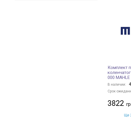
MITSUBISHI
3
NISSAN
1
IVECO
1
MAZDA
3
TOYOTA
2
CITROËN
1
BMW
5
FORD
1
Комплект 
FIAT
1
коленчатог
000 MAHLE
OPEL
3
4
В наличии:
VAG
2
Срок ожидани
MERCEDES-BENZ
1
3822
SSANGYONG
1
SUBARU
2
Ще 2