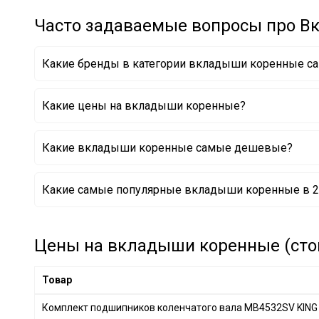
Часто задаваемые вопросы про 
Какие бренды в категории вкладыши коренные с
KOLBENSCHMIDT
Какие цены на вкладыши коренные?
Какие вкладыши коренные самые дешевые?
Комплект подшипников коленчатого вала 7723362
Какие самые популярные вкладыши коренные в 2
Комплект подшипников коленчатого вала 23060-2B
Комплект подшипников коленчатого вала 8797881
Комплект подшипников коленчатого вала 7783961
Комплект подшипников коленчатого вала 7797760
Цены на вкладыши коренные (стои
Комплект подшипников коленчатого вала 7798360
Комплект подшипников коленчатого вала 8741860
Товар
Комплект подшипников коленчатого вала 8743561
Комплект подшипников коленчатого вала MB4532SV KING