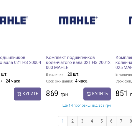
подшипников
Комплект подшипников
Компле
о вала 021 HS 20004
коленчатого вала 021 HS 20012
коленча
000 MAHLE
025 MA
 шт.
20 шт.
В наличии:
В наличи
24 часа
4 часа
я:
Срок ожидания:
Срок ожи
869
851
КУПИТЬ
КУПИТЬ
Ще 14 пропозиції від 869 грн
1
2
3
4
5
6
7
8