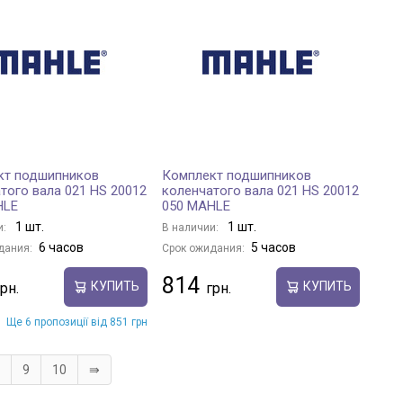
кт подшипников
Комплект подшипников
того вала 021 HS 20012
коленчатого вала 021 HS 20012
HLE
050 MAHLE
1 шт.
1 шт.
и:
В наличии:
6 часов
5 часов
дания:
Срок ожидания:
814
КУПИТЬ
КУПИТЬ
Ще 6 пропозиції від 851 грн
9
10
⇛