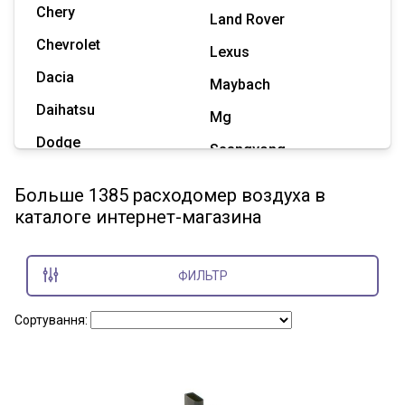
Chery
Land Rover
Chevrolet
Lexus
Dacia
Maybach
Daihatsu
Mg
Dodge
Ssangyong
Geely
Subaru
Больше 1385 расходомер воздуха в
Great Wall
каталоге интернет-магазина
Tesla
Haval
Zaz
Hummer
ФИЛЬТР
Показать все марки
Сортування: