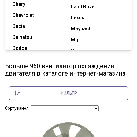
Chery
Land Rover
Chevrolet
Lexus
Dacia
Maybach
Daihatsu
Mg
Dodge
Ssangyong
Geely
Subaru
Больше 960 вентилятор охлаждения
Great Wall
двигателя в каталоге интернет-магазина
Tesla
Haval
Zaz
Hummer
ФИЛЬТР
Показать все марки
Сортування: