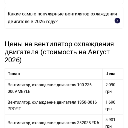
Какие самые популярные вентилятор охлаждения
Вентилятор, охлаждение двигателя 311064
двигателя в 2026 году?
PEUGEOT
Вентилятор, охлаждение двигателя 6981H6
Вентилятор, охлаждение двигателя 99590579501
PEUGEOT
vika
Цены на вентилятор охлаждения
Вентилятор, охлаждение двигателя 357972742E VAG
Вентилятор, охлаждение двигателя 99590802201
двигателя (стоимость на Август
vika
2026)
Вентилятор, охлаждение двигателя MR312899
MITSUBISHI
Товар
Цена
Вентилятор, охлаждение двигателя MR464708
MITSUBISHI
Вентилятор, охлаждение двигателя 100 236
2 090
Вентилятор, охлаждение двигателя 1199106200 JP
0009 MEYLE
грн.
GROUP
Вентилятор, охлаждение двигателя 1850-0016
1 690
PROFIT
грн.
5 901
Вентилятор, охлаждение двигателя 352035 ERA
грн.