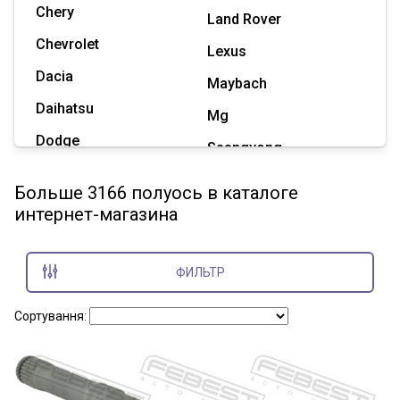
Chery
Land Rover
Chevrolet
Lexus
Dacia
Maybach
Daihatsu
Mg
Dodge
Ssangyong
Geely
Subaru
Больше 3166 полуось в каталоге
Great Wall
интернет-магазина
Tesla
Haval
Zaz
Hummer
ФИЛЬТР
Показать все марки
Сортування: