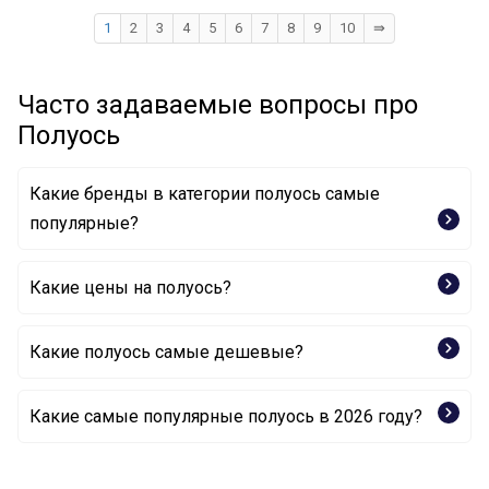
1
2
3
4
5
6
7
8
9
10
⇛
Часто задаваемые вопросы про
Полуось
Какие бренды в категории полуось самые
популярные?
SKF
Какие цены на полуось?
Какие полуось самые дешевые?
Какие самые популярные полуось в 2026 году?
Приводной вал 90121202 OPEL
Приводной вал 2335507 FORD
Приводной вал VKJC 1033 SKF
Приводной вал 35-0007 TrakMotive