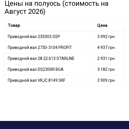
Приводной вал VKJC 3465 SKF
Цены на полуось (стоимость на
Приводной вал VKJC 5207 SKF
Август 2026)
Приводной вал VKJC 6260 SKF
Приводной вал 205081OL GSP
Товар
Цена
Приводной вал 235003 GSP
3 492 грн.
Приводной вал 2730-3104 PROFIT
4 937 грн.
Приводной вал 28.22.613 STARLINE
2 931 грн.
Приводной вал DS2300R BGA
3 182 грн.
Приводной вал VKJC 8149 SKF
3 909 грн.