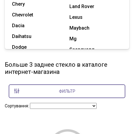
Chery
Land Rover
Chevrolet
Lexus
Dacia
Maybach
Daihatsu
Mg
Dodge
Ssangyong
Geely
Subaru
Больше 3 заднее стекло в каталоге
Great Wall
интернет-магазина
Tesla
Haval
Zaz
Hummer
ФИЛЬТР
Показать все марки
Сортування: