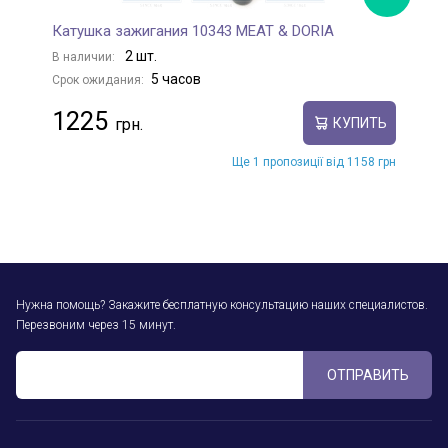
Катушка зажигания 10343 MEAT & DORIA
К
2 шт.
В наличии:
В
5 часов
Срок ожидания:
С
1225
КУПИТЬ
Ще 1 пропозиції від 1158 грн
Нужна помощь? Закажите бесплатную консультацию наших специалистов.
Перезвоним через 15 минут.
ОТПРАВИТЬ