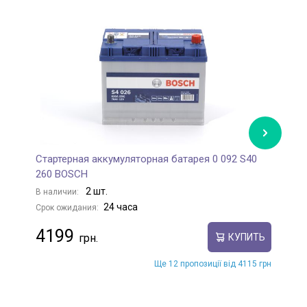
Стартерная аккумуляторная батарея 0 092 S40
К
260 BOSCH
M
2 шт.
В наличии:
В
24 часа
Срок ожидания:
С
4199
КУПИТЬ
Ще 12 пропозиції від 4115 грн