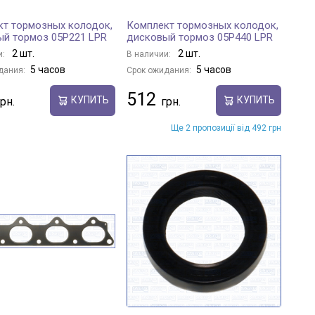
т тормозных колодок,
Комплект тормозных колодок,
й тормоз 05P221 LPR
дисковый тормоз 05P440 LPR
2 шт.
2 шт.
и:
В наличии:
5 часов
5 часов
дания:
Срок ожидания:
512
КУПИТЬ
КУПИТЬ
Ще 2 пропозиції від 492 грн