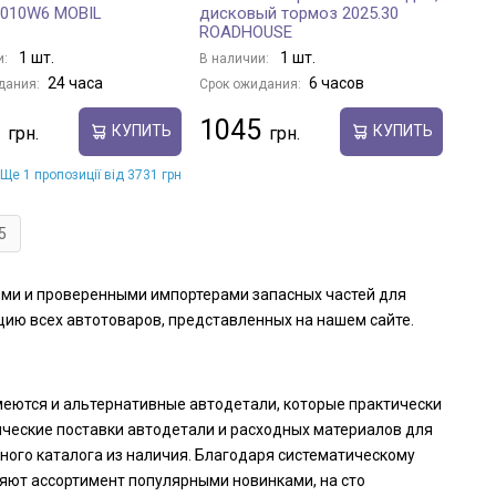
1010W6 MOBIL
дисковый тормоз 2025.30
ROADHOUSE
1 шт.
1 шт.
и:
В наличии:
24 часа
6 часов
дания:
Срок ожидания:
1045
КУПИТЬ
КУПИТЬ
Ще 1 пропозиції від 3731 грн
5
ными и проверенными импортерами запасных частей для
ию всех автотоваров, представленных на нашем сайте.
имеются и альтернативные автодетали, которые практически
ические поставки автодетали и расходных материалов для
ного каталога из наличия. Благодаря систематическому
яют ассортимент популярными новинками, на сто