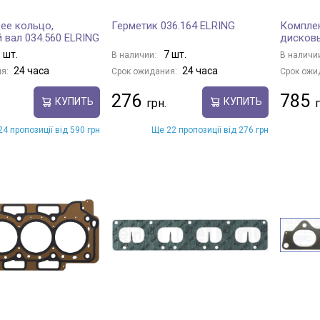
ее кольцо,
Герметик 036.164 ELRING
Комплек
 вал 034.560 ELRING
дисковы
 шт.
7 шт.
В наличии:
В наличи
24 часа
24 часа
я:
Срок ожидания:
Срок ожи
276
785
КУПИТЬ
КУПИТЬ
4 пропозиції від 590 грн
Ще 22 пропозиції від 276 грн