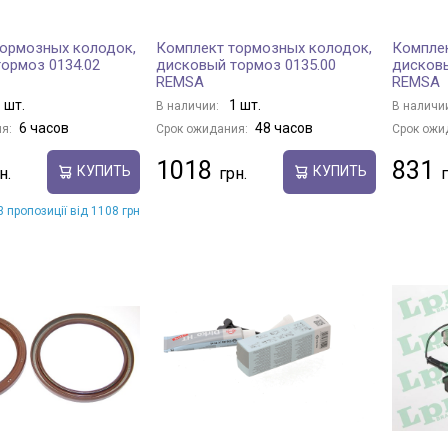
ормозных колодок,
Комплект тормозных колодок,
Комплек
ормоз 0134.02
дисковый тормоз 0135.00
дисковы
REMSA
REMSA
 шт.
1 шт.
В наличии:
В наличи
6 часов
48 часов
я:
Срок ожидания:
Срок ожи
1018
831
КУПИТЬ
КУПИТЬ
 пропозиції від 1108 грн