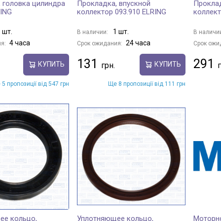
 головка цилиндра
Прокладка, впускной
Проклад
RING
коллектор 093.910 ELRING
коллект
 шт.
1 шт.
В наличии:
В наличи
4 часа
24 часа
я:
Срок ожидания:
Срок ожи
131
291
КУПИТЬ
КУПИТЬ
 5 пропозиції від 547 грн
Ще 8 пропозиції від 111 грн
ее кольцо,
Уплотняющее кольцо,
Моторн