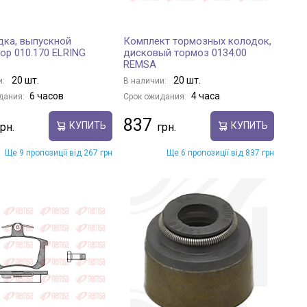
ка, выпускной
Комплект тормозных колодок,
ор 010.170 ELRING
дисковый тормоз 0134.00
REMSA
20 шт.
20 шт.
и:
В наличии:
6 часов
4 часа
дания:
Срок ожидания:
837
КУПИТЬ
КУПИТЬ
Ще 9 пропозиції від 267 грн
Ще 6 пропозиції від 837 грн