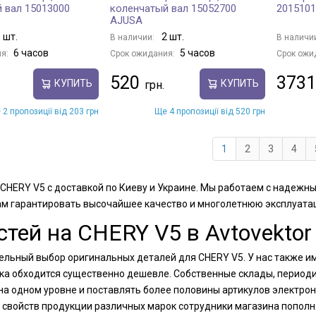
 вал 15013000
коленчатый вал 15052700
201510
AJUSA
 шт.
2 шт.
В наличии:
В наличи
6 часов
5 часов
я:
Срок ожидания:
Срок ожи
520
3731
КУПИТЬ
КУПИТЬ
 2 пропозиції від 203 грн
Ще 4 пропозиції від 520 грн
1
2
3
4
 CHERY V5 с доставкой по Киеву и Украине. Мы работаем с надеж
ам гарантировать высочайшее качество и многолетнюю эксплуатац
тей на CHERY V5 в Avtovektor
тельный выбор оригинальных деталей для CHERY V5. У нас также 
упка обходится существенно дешевле. Собственные склады, период
а одном уровне и поставлять более половины артикулов электрон
 свойств продукции различных марок сотрудники магазина пополн