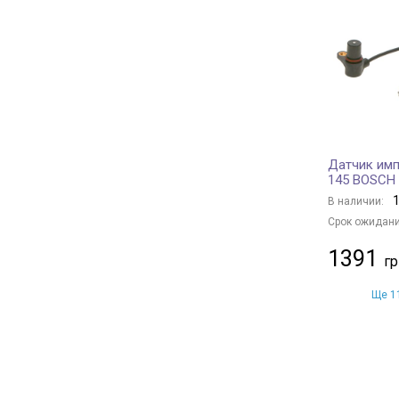
HELLA
106
HOFFER
39
FAE
1
MEAT & DORIA
115
TRISCAN
7
FACET
113
Датчик имп
vika
49
145 BOSCH
BOGAP
14
1
В наличии:
BLUE PRINT
17
Срок ожидани
AUTLOG
70
1391
Borsehung
7
BAPMIC
19
Ще 11
MOBILETRON
58
CALORSTAT by Vernet
64
DENSO
5
NTY
2