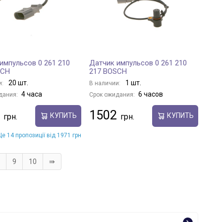
импульсов 0 261 210
Датчик импульсов 0 261 210
SCH
217 BOSCH
20 шт.
1 шт.
и:
В наличии:
4 часа
6 часов
дания:
Срок ожидания:
1502
КУПИТЬ
КУПИТЬ
е 14 пропозиції від 1971 грн
9
10
⇛