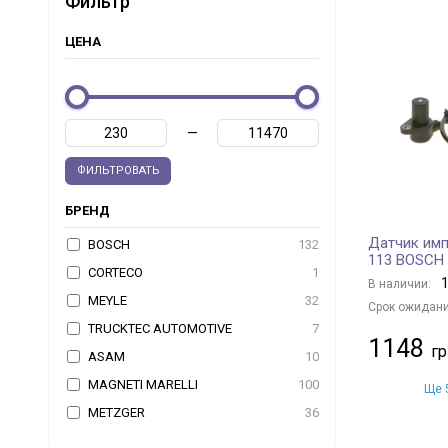
Фильтр
ЦЕНА
—
ФИЛЬТРОВАТЬ
БРЕНД
Датчик имп
BOSCH
132
113 BOSCH
CORTECO
1
1
В наличии:
MEYLE
32
Срок ожидани
TRUCKTEC AUTOMOTIVE
7
1148
ASAM
10
MAGNETI MARELLI
100
Ще 5
METZGER
36
EPS
170