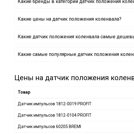
Какие бренды в категории датчик положения кол
MITSUBISHI
Какие цены на датчик положения коленвала?
BOSCH
Какие датчик положения коленвала самые дешев
Датчик импульсов 79097 FAE
Какие самые популярные датчик положения коленв
Датчик импульсов 550024A ERA
Датчик импульсов ENT800001 ENGITECH
Датчик импульсов 550831 ERA
Датчик импульсов 37500-RAA-A01 HONDA
Цены на датчик положения коленва
Датчик импульсов 6PU 009 163-181 HELLA
Датчик импульсов 7517222 HOFFER
Товар
Датчик импульсов 9.0267 FACET
Датчик импульсов 1812-0019 PROFIT
Датчик импульсов 1812-0104 PROFIT
Датчик импульсов 60205 BREMI