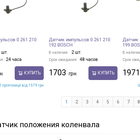
ульсов 0 261 210
Датчик импульсов 0 261 210
Датчик 
192 BOSCH
199 BO
 шт.
2 шт.
В наличии:
В наличи
24 часа
48 часов
я:
Срок ожидания:
Срок ожи
1703
1971
КУПИТЬ
КУПИТЬ
 пропозиції від 1579 грн
Щ
1
2
3
4
5
6
7
8
атчик положения коленвала