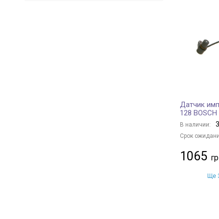
SWAG
9
FEBI BILSTEIN
51
KAMOKA
1
TOPRAN
10
JP GROUP
12
ASHIKA
6
JAPKO
4
Датчик имп
PROFIT
34
128 BOSCH
COJALI
5
3
В наличии:
VALEO
82
Срок ожидани
CONTINENTAL/VDO
5
1065
KW
1
AIC
8
Ще 3
INA
1
ERA
144
BREMI
139