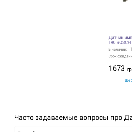
NISSAN
14
HONDA
1
MITSUBISHI
15
SUBARU
1
Датчик имп
BMW
3
190 BOSCH
VAG
18
1
В наличии:
SUZUKI
1
Срок ожидани
SSANGYONG
1
1673
MAZDA
3
GENERAL MOTORS
2
Ще 2
CHRYSLER
2
FSO
1
Часто задаваемые вопросы про Д