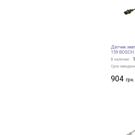
KAVO PARTS
16
ENGITECH
2
HERTH+BUSS JAKOPARTS
21
JAPANPARTS
9
DELPHI
177
Датчик имп
CHERY
1
159 BOSCH
MERCEDES-BENZ
2
1
В наличии:
OPEL
19
Срок ожидани
FIAT
1
904
CITROËN
9
RENAULT
11
PEUGEOT
9
CITROËN/PEUGEOT
4
FORD
3
TOYOTA
8
HYUNDAI
19