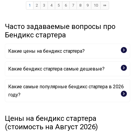
1
2
3
4
5
6
7
8
9
10
⇛
Часто задаваемые вопросы про
Бендикс стартера
Какие цены на бендикс стартера?
Какие бендикс стартера самые дешевые?
Какие самые популярные бендикс стартера в 2026
Привод с механизмом свободного хода, стартер
году?
81014776 PowerMax
Привод с механизмом свободного хода, стартер
Привод с механизмом свободного хода, стартер
81013231 PowerMax
331730 HC-Cargo
Цены на бендикс стартера
Привод с механизмом свободного хода, стартер
Привод с механизмом свободного хода, стартер
81015928 PowerMax
(стоимость на Август 2026)
333836 HC-Cargo