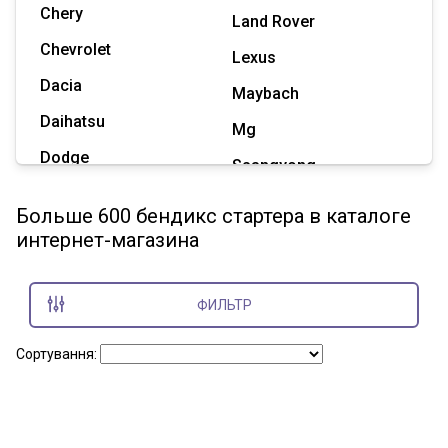
Chery
Land Rover
Chevrolet
Lexus
Dacia
Maybach
Daihatsu
Mg
Dodge
Ssangyong
Geely
Subaru
Больше 600 бендикс стартера в каталоге
Great Wall
интернет-магазина
Tesla
Haval
Zaz
Hummer
ФИЛЬТР
Показать все марки
Сортування: