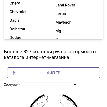
Chery
Land Rover
Chevrolet
Lexus
Dacia
Maybach
Daihatsu
Mg
Dodge
Ssangyong
Geely
Subaru
Больше 827 колодки ручного тормоза в
Great Wall
каталоге интернет-магазина
Tesla
Haval
Zaz
Hummer
ФИЛЬТР
Показать все марки
Сортування: