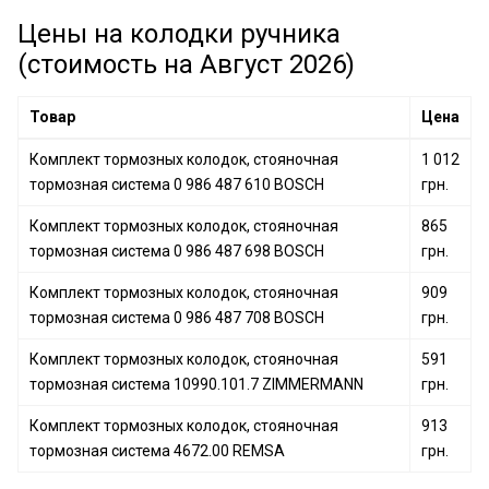
Комплект тормозных колодок, стояночная
Комплект тормозных колодок, стояночная
тормозная система 0 986 487 211 BOSCH
Цены на колодки ручника
тормозная система CRX000ABE ABE
Комплект тормозных колодок, стояночная
Комплект тормозных колодок, стояночная
(стоимость на Август 2026)
тормозная система J3510504 HERTH+BUSS
тормозная система 04730 LPR
JAKOPARTS
Товар
Цена
Комплект тормозных колодок, стояночная
тормозная система 0 986 487 608 BOSCH
Комплект тормозных колодок, стояночная
1 012
Комплект тормозных колодок, стояночная
тормозная система 0 986 487 610 BOSCH
грн.
тормозная система N3500529 NIPPARTS
Комплект тормозных колодок, стояночная
Комплект тормозных колодок, стояночная
865
тормозная система 0 986 487 698 BOSCH
тормозная система 0 986 487 625 BOSCH
грн.
Комплект тормозных колодок, стояночная
909
тормозная система 0 986 487 708 BOSCH
грн.
Комплект тормозных колодок, стояночная
591
тормозная система 10990.101.7 ZIMMERMANN
грн.
Комплект тормозных колодок, стояночная
913
тормозная система 4672.00 REMSA
грн.