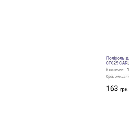
Поліроль д
CF025 CARL
1
В наличии:
Срок ожидани
163