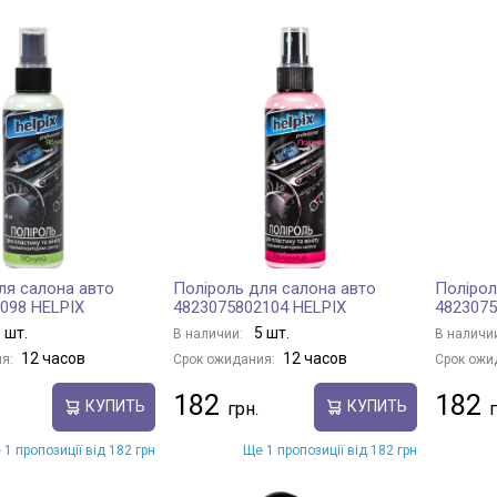
ля салона авто
Поліроль для салона авто
Полірол
098 HELPIX
4823075802104 HELPIX
4823075
 шт.
5 шт.
В наличии:
В наличи
12 часов
12 часов
я:
Срок ожидания:
Срок ожи
182
182
КУПИТЬ
КУПИТЬ
 1 пропозиції від 182 грн
Ще 1 пропозиції від 182 грн