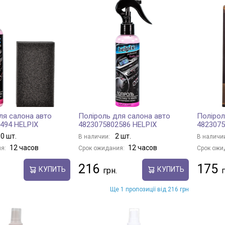
ля салона авто
Поліроль для салона авто
Полірол
494 HELPIX
4823075802586 HELPIX
4823075
0 шт.
2 шт.
В наличии:
В наличи
12 часов
12 часов
я:
Срок ожидания:
Срок ожи
216
175
КУПИТЬ
КУПИТЬ
Ще 1 пропозиції від 216 грн