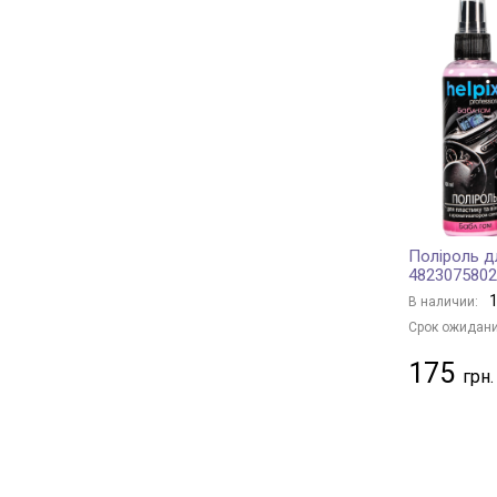
Поліроль д
4823075802
1
В наличии:
Срок ожидани
175