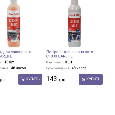
ь для салона авто
Поліроль для салона авто
ARLIFE
CF039 CARLIFE
10 шт.
8 шт.
и:
В наличии:
48 часов
48 часов
дания:
Срок ожидания:
143
КУПИТЬ
КУПИТЬ