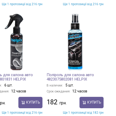
Ще 1 пропозиції від 216 грн
Ще 1 пропозиції від 216 грн
ь для салона авто
Поліроль для салона авто
801831 HELPIX
4823075802081 HELPIX
6 шт.
5 шт.
и:
В наличии:
12 часов
12 часов
дания:
Срок ожидания:
182
КУПИТЬ
КУПИТЬ
Ще 1 пропозиції від 216 грн
Ще 1 пропозиції від 182 грн