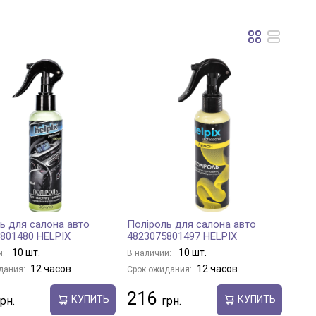
ь для салона авто
Поліроль для салона авто
801480 HELPIX
4823075801497 HELPIX
10 шт.
10 шт.
и:
В наличии:
12 часов
12 часов
дания:
Срок ожидания:
216
КУПИТЬ
КУПИТЬ