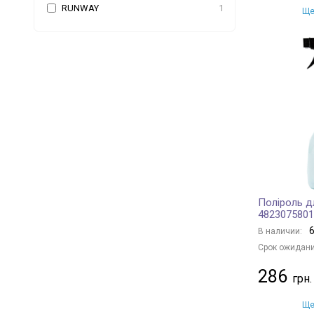
RUNWAY
1
Ще
Поліроль д
4823075801
6
В наличии:
Срок ожидани
286
Ще