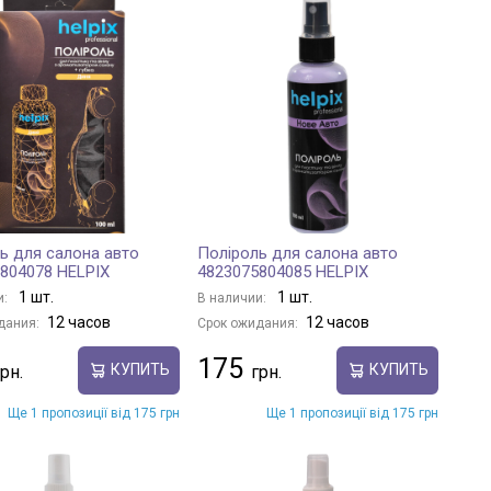
ь для салона авто
Поліроль для салона авто
804078 HELPIX
4823075804085 HELPIX
1 шт.
1 шт.
и:
В наличии:
12 часов
12 часов
дания:
Срок ожидания:
175
КУПИТЬ
КУПИТЬ
Ще 1 пропозиції від 175 грн
Ще 1 пропозиції від 175 грн