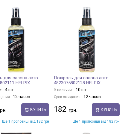
ь для салона авто
Поліроль для салона авто
802111 HELPIX
4823075802128 HELPIX
4 шт.
10 шт.
и:
В наличии:
12 часов
12 часов
дания:
Срок ожидания:
182
КУПИТЬ
КУПИТЬ
Ще 1 пропозиції від 182 грн
Ще 1 пропозиції від 182 грн