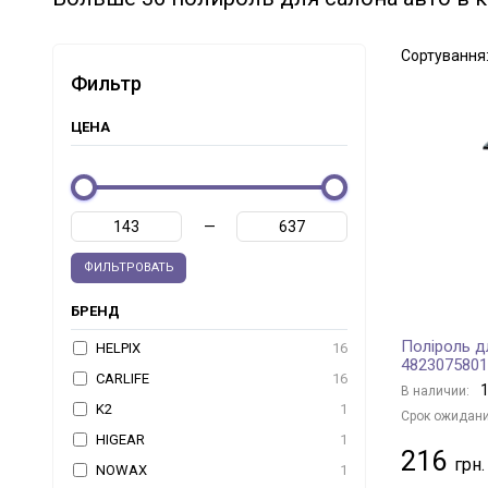
Сортування
Фильтр
ЦЕНА
—
ФИЛЬТРОВАТЬ
БРЕНД
Поліроль д
HELPIX
16
4823075801
CARLIFE
16
1
В наличии:
K2
1
Срок ожидани
HIGEAR
1
216
NOWAX
1