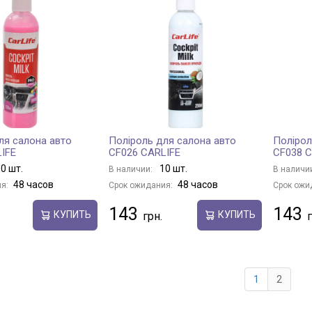
ля салона авто
Поліроль для салона авто
Полірол
IFE
CF026 CARLIFE
CF038 C
0 шт.
10 шт.
В наличии:
В наличи
48 часов
48 часов
я:
Срок ожидания:
Срок ожи
143
143
КУПИТЬ
КУПИТЬ
1
2