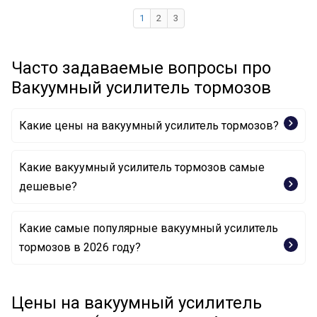
1
2
3
Часто задаваемые вопросы про
Вакуумный усилитель тормозов
Какие цены на вакуумный усилитель тормозов?
Какие вакуумный усилитель тормозов самые
дешевые?
Какие самые популярные вакуумный усилитель
Усилитель тормозного привода 66120036401 vika
тормозов в 2026 году?
Усилитель тормозного привода 66140035801 vika
Усилитель тормозного привода B16000 Borsehung
Цены на вакуумный усилитель
Усилитель тормозного привода 0 204 125 856 BOSCH