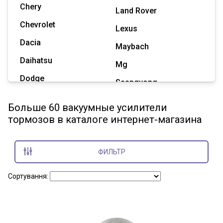
Chery
Land Rover
Chevrolet
Lexus
Dacia
Maybach
Daihatsu
Mg
Dodge
Ssangyong
Geely
Subaru
Больше 60 вакуумные усилители
Great Wall
тормозов в каталоге интернет-магазина
Tesla
Haval
Zaz
Hummer
ФИЛЬТР
Показать все марки
Сортування: