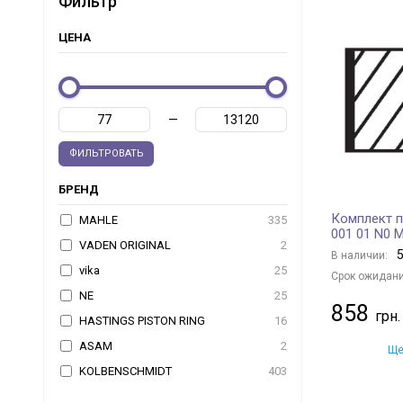
Фильтр
ЦЕНА
—
ФИЛЬТРОВАТЬ
БРЕНД
Комплект 
MAHLE
335
001 01 N0 
VADEN ORIGINAL
2
5
В наличии:
vika
25
Срок ожидани
NE
25
858
HASTINGS PISTON RING
16
ASAM
2
Ще
KOLBENSCHMIDT
403
YENMAK
175