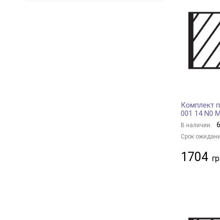
Borsehung
39
FRECCIA
110
ET ENGINETEAM
6
MERCEDES-BENZ
1
SUZUKI
3
FIAT
1
OPEL
4
Комплект 
RENAULT
7
001 14 N0 
VOLVO
1
6
В наличии:
CITROËN
4
Срок ожидани
PEUGEOT
2
1704
HYUNDAI
31
MITSUBISHI
9
NISSAN
7
SSANGYONG
2
TOYOTA
15