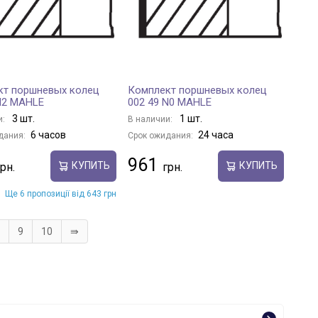
кт поршневых колец
Комплект поршневых колец
N2 MAHLE
002 49 N0 MAHLE
3 шт.
1 шт.
и:
В наличии:
6 часов
24 часа
дания:
Срок ожидания:
961
КУПИТЬ
КУПИТЬ
Ще 6 пропозиції від 643 грн
9
10
⇛