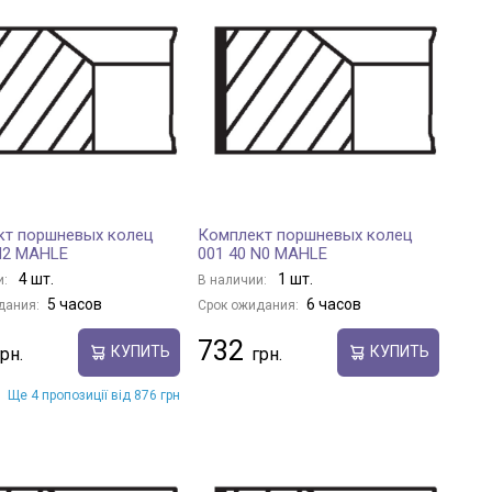
кт поршневых колец
Комплект поршневых колец
N2 MAHLE
001 40 N0 MAHLE
4 шт.
1 шт.
и:
В наличии:
5 часов
6 часов
дания:
Срок ожидания:
732
КУПИТЬ
КУПИТЬ
Ще 4 пропозиції від 876 грн