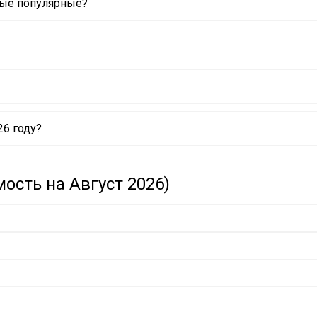
мые популярные?
SCHMIDT
6 году?
SCHMIDT
ость на Август 2026)
SCHMIDT