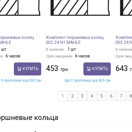
поршневых колец
Комплект поршневых колец
Компле
MAHLE
002 24 N1 MAHLE
002 24 
 шт.
1 шт.
В наличии:
В наличи
6 часов
6 часов
я:
Срок ожидания:
Срок ожи
453
643
КУПИТЬ
КУПИТЬ
 9 пропозиції від 655 грн
Ще 2 пропозиції від 453 грн
1
2
3
4
5
6
7
8
оршневые кольца