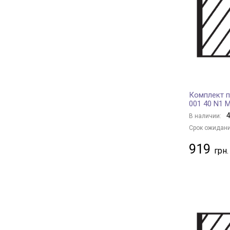
VAG
8
BMW
8
MAZDA
4
ISUZU
1
CHRYSLER
1
GENERAL MOTORS
2
Комплект 
SUBARU
2
001 40 N1 
HONDA
1
4
В наличии:
Срок ожидани
919