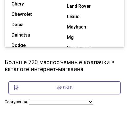
Chery
Land Rover
Chevrolet
Lexus
Dacia
Maybach
Daihatsu
Mg
Dodge
Ssangyong
Geely
Subaru
Больше 720 маслосъемные колпачки в
Great Wall
каталоге интернет-магазина
Tesla
Haval
Zaz
Hummer
ФИЛЬТР
Показать все марки
Сортування: