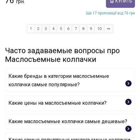
76
КУПИТЬ
Ще 17 пропозиції від 76 грн
1
2
3
4
5
6
7
8
9
10
⇛
Часто задаваемые вопросы про
Маслосъемные колпачки
Какие бренды в категории маслосъемные
колпачки самые популярные?
ELRING
Какие цены на маслосъемные колпачки?
MITSUBISHI
VICTOR REINZ
Какие маслосъемные колпачки самые дешевые?
Какие самые популярные маслосъемные колпачки