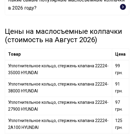
Уплотнительное кольцо, стержень клапана
в 2026 году?
12014525 CORTECO
Уплотнительное кольцо, стержень клапана 70-
Уплотнительное кольцо, стержень клапана 010.290
31306-00 VICTOR REINZ
ELRING
Цены на маслосъемные колпачки
Уплотнительное кольцо, стержень клапана 03363
Уплотнительное кольцо, стержень клапана 590.630
FEBI BILSTEIN
(стоимость на Август 2026)
ELRING
Уплотнительное кольцо, стержень клапана
Товар
Цена
MD307343 MITSUBISHI
Уплотнительное кольцо, стержень клапана 010.300
Уплотнительное кольцо, стержень клапана 22224-
99
ELRING
35000 HYUNDAI
грн.
Уплотнительное кольцо, стержень клапана 019.140
Уплотнительное кольцо, стержень клапана 22224-
ELRING
91
38000 HYUNDAI
грн.
Уплотнительное кольцо, стержень клапана 22224-
97
27900 HYUNDAI
грн.
Уплотнительное кольцо, стержень клапана 22224-
125
2A100 HYUNDAI
грн.