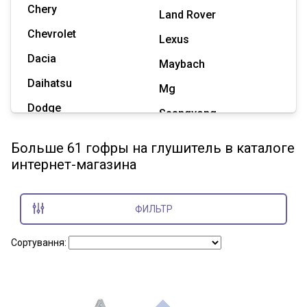
Chery
Land Rover
Chevrolet
Lexus
Dacia
Maybach
Daihatsu
Mg
Dodge
Ssangyong
Geely
Subaru
Больше 61 гофры на глушитель в каталоге
Great Wall
интернет-магазина
Tesla
Haval
Zaz
Hummer
ФИЛЬТР
Показать все марки
Сортування: