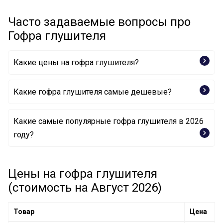
Часто задаваемые вопросы про
Гофра глушителя
Какие цены на гофра глушителя?
Какие гофра глушителя самые дешевые?
Какие самые популярные гофра глушителя в 2026
Гофрированная труба, выхлопная система 4008-0004
году?
PROFIT
Гофрированная труба, выхлопная система
9924200500 JP GROUP
Цены на гофра глушителя
Гофрированная труба, выхлопная система
9924100600 JP GROUP
(стоимость на Август 2026)
Товар
Цена