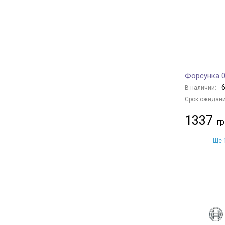
MAZDA
1
OPEL
5
FIAT
4
FORD
13
CITROËN/PEUGEOT
5
Форсунка 0
NISSAN
4
6
В наличии:
VAG
43
Срок ожидани
MITSUBISHI
1
1337
TOYOTA
11
GENERAL MOTORS
2
Ще 1