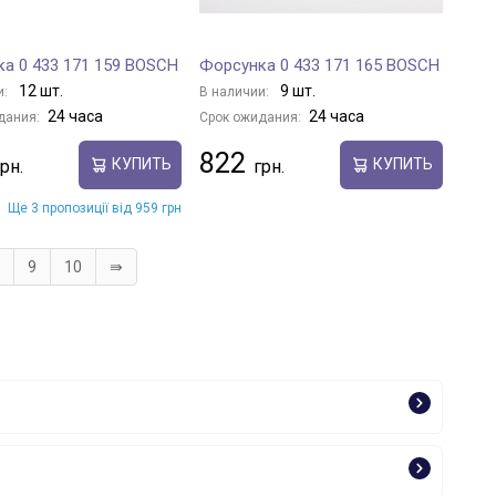
а 0 433 171 159 BOSCH
Форсунка 0 433 171 165 BOSCH
12 шт.
9 шт.
и:
В наличии:
24 часа
24 часа
дания:
Срок ожидания:
822
КУПИТЬ
КУПИТЬ
Ще 3 пропозиції від 959 грн
9
10
⇛