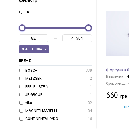
Фильтр
ЦЕНА
—
ФИЛЬТРОВАТЬ
БРЕНД
Форсунка 0
BOSCH
779
4
В наличии:
METZGER
2
Срок ожидани
FEBI BILSTEIN
1
660
JP GROUP
1
vika
32
Ще
MAGNETI MARELLI
34
CONTINENTAL/VDO
16
DELPHI
42