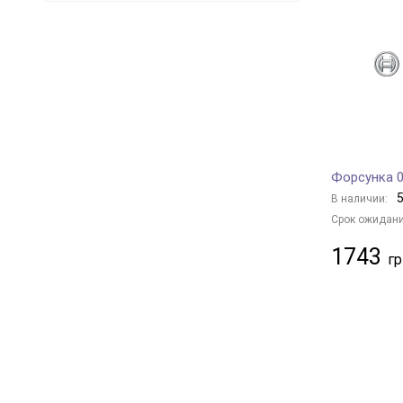
VALEO
18
MEAT & DORIA
23
BOGAP
3
Borsehung
9
BAPMIC
2
DENSO
29
ENGITECH
13
Форсунка 0
HOFFER
9
5
В наличии:
ASHIKA
1
Срок ожидани
JAPKO
1
1743
CITROËN
6
BMW
6
MERCEDES-BENZ
10
PEUGEOT
12
HYUNDAI
9
RENAULT
19