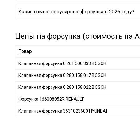
Клапанная форсунка 25169195 GENERAL MOTORS
Какие самые популярные форсунка в 2026 году?
Клапанная форсунка 17106005 GENERAL MOTORS
Форсунка 000 151 01 70 MERCEDES-BENZ
Клапанная форсунка 0 280 155 744 BOSCH
Клапанная форсунка 0 280 158 862 BOSCH
Цены на форсунка (стоимость на А
Форсунка 0 445 110 265 BOSCH
Клапанная форсунка L3G5-13-250 MAZDA
Товар
Форсунка 1465A041 MITSUBISHI
Клапанная форсунка 0 261 500 333 BOSCH
Клапанная форсунка 0 280 158 017 BOSCH
Клапанная форсунка 0 280 158 022 BOSCH
Форсунка 166008052R RENAULT
Клапанная форсунка 3531023600 HYUNDAI