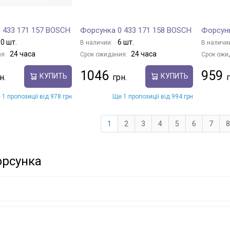
 433 171 157 BOSCH
Форсунка 0 433 171 158 BOSCH
Форсунк
0 шт.
6 шт.
В наличии:
В наличи
24 часа
24 часа
я:
Срок ожидания:
Срок ожи
1046
959
КУПИТЬ
КУПИТЬ
 1 пропозиції від 978 грн
Ще 1 пропозиції від 994 грн
1
2
3
4
5
6
7
8
орсунка