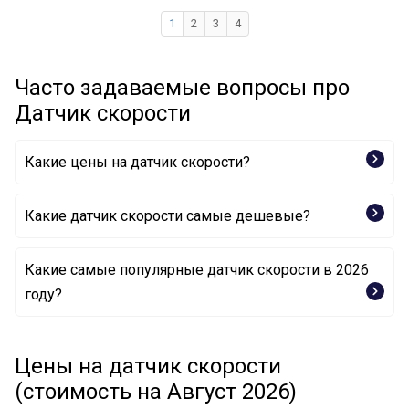
1
2
3
4
Часто задаваемые вопросы про
Датчик скорости
Какие цены на датчик скорости?
Какие датчик скорости самые дешевые?
Какие самые популярные датчик скорости в 2026
Датчик, скорость 52856 AIC
году?
Датчик, скорость 550487A ERA
Датчик, скорость 550502A ERA
Датчик, скорость 30667 ASAM
Датчик, скорость 62 93 8684 SWAG
Цены на датчик скорости
Датчик, скорость 87656 MEAT & DORIA
(стоимость на Август 2026)
Датчик, скорость MR 518300 MITSUBISHI