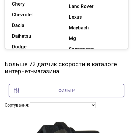
Chery
Land Rover
Chevrolet
Lexus
Dacia
Maybach
Daihatsu
Mg
Dodge
Ssangyong
Geely
Subaru
Больше 72 датчик скорости в каталоге
Great Wall
интернет-магазина
Tesla
Haval
Zaz
Hummer
ФИЛЬТР
Показать все марки
Сортування: