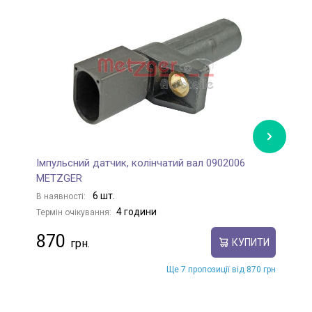
Імпульсний датчик, колінчатий вал 0902006
І
METZGER
&
6 шт.
В наявності:
В
4 години
Термін очікування:
Те
870
КУПИТИ
Ще 7 пропозиції від 870 грн