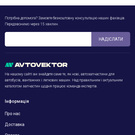
Потрібна допомога? Замовте безкоштовну консультацію наших фахівців.
Передзвонимо через 15 хвилин.
НАДІСЛАТИ
На нашому сайті ви знайдете саме те, як нові, автозапчастини для
автобусів, вантажних і легкових машин. Над правильним і актуальним
каталогом запчастин щодня працює команда експертів.
Інформація
Про нас
Доставка