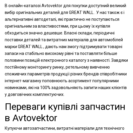
В онлайн-каталозі Avtovektor для покупки доступний великий
вибір оригінальних деталей для GREAT WALL . У нас також є і
альтернативні автодеталі, які практично не поступаються
оригінальним за властивостями, при цьому їх купівля
обходиться значно дешевше. Власні склади, періодичні
поставки деталей та витратних матеріалів для автомобілей
марки GREAT WALL , дають нам змогу підтримувати товарні
запаси на стабільно високому рівні та поставляти більше
половини позицій електронного каталогу з наявності. Завдяки
постійному моніторингу ринку, ретельному вивченню
споживчих параметрів продукції різних брендів співробітники
інтернет-магазину поповнюють асортимент популярними
новинками, які на 100% задовольняють запити наших клієнтів
у довговічних комплектуючих.
Переваги купівлі запчастин
в Avtovektor
Купуючи автозапчастини, витратні матеріали для технічного