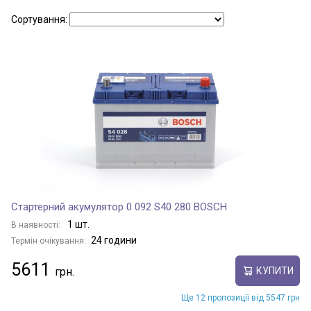
Сортування:
FENGJUN 7
FLORID
FLORID CROSS
HOVER
Стартерний акумулятор 0 092 S40 280 BOSCH
1 шт.
В наявності:
HOVER H3
24 години
Термін очікування:
5611
КУПИТИ
HOVER H5
Ще 12 пропозиції від 5547 грн