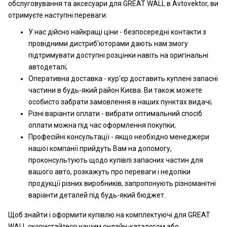
обслуговування та аксесуари для GREAT WALL в Avtovektor, ви
отримуєте наступні переваги:
У нас дійсно найкращі ціни - безпосередні контакти з
провідними дистриб'юторами дають нам змогу
підтримувати доступні розцінки навіть на оригінальні
автодеталі;
Оперативна доставка - кур'єр доставить куплені запасні
частини в будь-який район Києва. Ви також можете
особисто забрати замовлення в наших пунктах видачі;
Різні варіанти оплати - вибрати оптимальний спосіб
оплати можна під час оформлення покупки;
Професійні консультації - якщо необхідно менеджери
нашої компанії прийдуть Вам на допомогу,
проконсультують щодо купівлі запасних частин для
вашого авто, розкажуть про переваги і недоліки
продукції різних виробників, запропонують різноманітні
варіанти деталей під будь-який бюджет.
Щоб знайти і оформити купівлю на комплектуючі для GREAT
WALL скористайтеся нашим онлайн-каталогом або