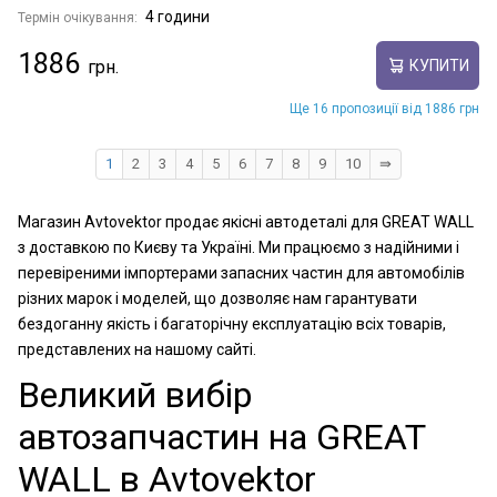
4 години
Термін очікування:
1886
КУПИТИ
Ще 16 пропозиції від 1886 грн
1
2
3
4
5
6
7
8
9
10
⇛
Магазин Avtovektor продає якісні автодеталі для GREAT WALL
з доставкою по Києву та Україні. Ми працюємо з надійними і
перевіреними імпортерами запасних частин для автомобілів
різних марок і моделей, що дозволяє нам гарантувати
бездоганну якість і багаторічну експлуатацію всіх товарів,
представлених на нашому сайті.
Великий вибір
автозапчастин на GREAT
WALL в Avtovektor