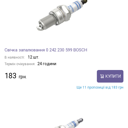
STEED 5
TENGYI C10
Свічка запалювання 0 242 230 599 BOSCH
TENGYI C20R
12 шт.
В наявності:
24 години
Термін очікування:
183
КУПИТИ
TENGYI C30
Ще 11 пропозиції від 183 грн
TENGYI V80
WINGLE