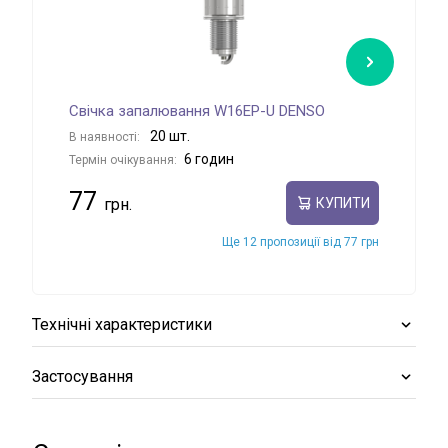
Свічка запалювання W16EP-U DENSO
Сві
20 шт.
В наявності:
В на
6 годин
Термін очікування:
Терм
77
78
КУПИТИ
Ще 12 пропозиції від 77 грн
Технічні характеристики
Застосування