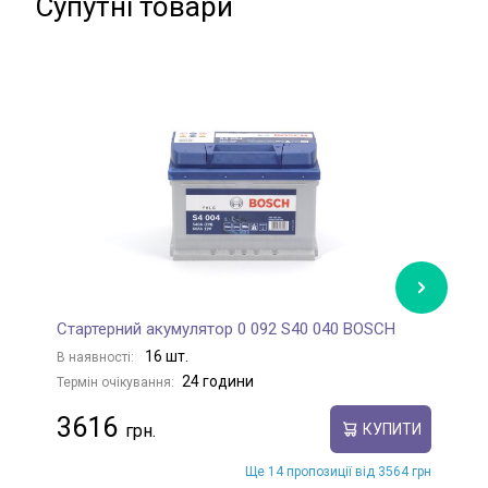
Супутні товари
Стартерний акумулятор 0 092 S40 040 BOSCH
С
16 шт.
В наявності:
В
24 години
Термін очікування:
Те
3616
КУПИТИ
Ще 14 пропозиції від 3564 грн