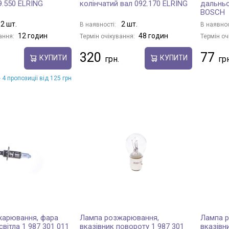
9.550 ELRING
колінчатий вал 092.170 ELRING
дальньо
BOSCH
2 шт.
2 шт.
В наявності:
В наявнос
12 годин
48 годин
ання:
Термін очікування:
Термін оч
320
77
КУПИТИ
КУПИТИ
 4 пропозиції від 125 грн
жарювання, фара
Лампа розжарювання,
Лампа 
вітла 1 987 301 011
вказівник повороту 1 987 301
вказівн