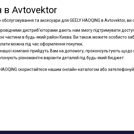
 в Avtovektor
 обслуговування та аксесуари для GEELY HAOQING в Avtovektor, ви 
 провідними дистриб'юторами дають нам змогу підтримувати доступн
сні частини в будь-який район Києва. Ви також можете особисто за
оплати можна під час оформлення покупки;
 нашої компанії прийдуть Вам на допомогу, проконсультують щодо к
ропонують різноманітні варіанти деталей під будь-який бюджет.
HAOQING скористайтеся нашим онлайн-каталогом або зателефонуйте 