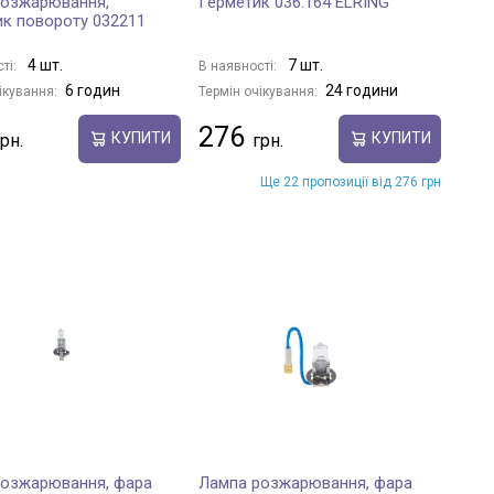
розжарювання,
Герметик 036.164 ELRING
ик повороту 032211
4 шт.
7 шт.
ті:
В наявності:
6 годин
24 години
ікування:
Термін очікування:
276
КУПИТИ
КУПИТИ
Ще 22 пропозиції від 276 грн
розжарювання, фара
Лампа розжарювання, фара