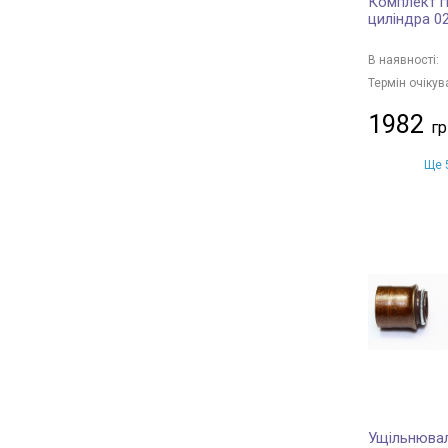
Комплект гв
циліндра 0
В наявності:
Термін очікув
1982
Ще 5
Ущільнювал