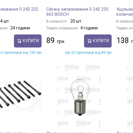
алювання 0 242 232
Свічка запалювання 0 242 235
Ущільню
663 BOSCH
колінча
4 шт.
20 шт.
В наявності:
В наявнос
24 години
4 години
ання:
Термін очікування:
Термін оч
89
138
КУПИТИ
КУПИТИ
2 пропозиції від 155 грн
Ще 22 пропозиції від 89 грн