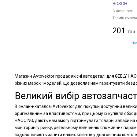
BOSCH
В наявності:
Термін очікув
201
Ще
Магазин Avtovektor продає якісні автодеталі для GEELY HAO
різних марок і моделей, що дозволяє нам гарантувати бездог
Великий вибір автозапчас
В онлайн-каталозі Avtovektor для покупки доступний велики
оригінальним за властивостями, при цьому їх купівля обхо
HAOQING, дають нам змогу підтримувати товарні запаси на с
моніторингу ринку, ретельному вивченню споживчих парамет
задовольняють запити наших клієнтів у довговічних компл