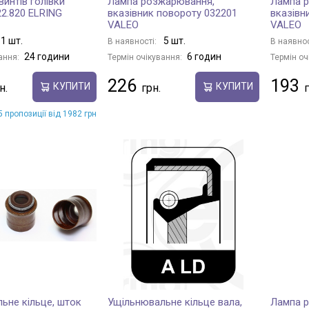
интів голівки
Лампа розжарювання,
Лампа 
22.820 ELRING
вказівник повороту 032201
вказівн
VALEO
VALEO
1 шт.
5 шт.
В наявності:
В наявнос
24 години
6 годин
ання:
Термін очікування:
Термін оч
226
193
КУПИТИ
КУПИТИ
 пропозиції від 1982 грн
ьне кільце, шток
Ущільнювальне кільце вала,
Лампа 