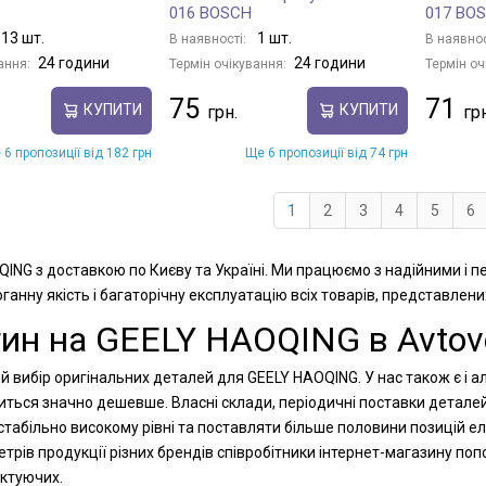
016 BOSCH
017 BO
13 шт.
1 шт.
В наявності:
В наявнос
24 години
24 години
ання:
Термін очікування:
Термін оч
75
71
КУПИТИ
КУПИТИ
 6 пропозиції від 182 грн
Ще 6 пропозиції від 74 грн
1
2
3
4
5
6
QING з доставкою по Києву та Україні. Ми працюємо з надійними і 
анну якість і багаторічну експлуатацію всіх товарів, представлени
тин на GEELY HAOQING в Avtov
й вибір оригінальних деталей для GEELY HAOQING. У нас також є і а
диться значно дешевше. Власні склади, періодичні поставки детале
табільно високому рівні та поставляти більше половини позицій ел
рів продукції різних брендів співробітники інтернет-магазину п
ектуючих.