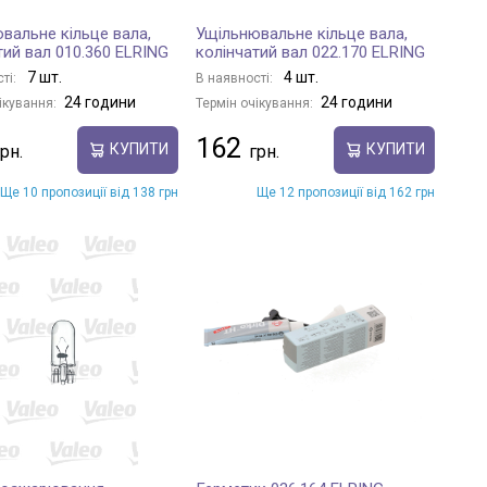
вальне кільце вала,
Ущільнювальне кільце вала,
тий вал 010.360 ELRING
колінчатий вал 022.170 ELRING
7 шт.
4 шт.
ті:
В наявності:
24 години
24 години
ікування:
Термін очікування:
162
КУПИТИ
КУПИТИ
Ще 10 пропозиції від 138 грн
Ще 12 пропозиції від 162 грн