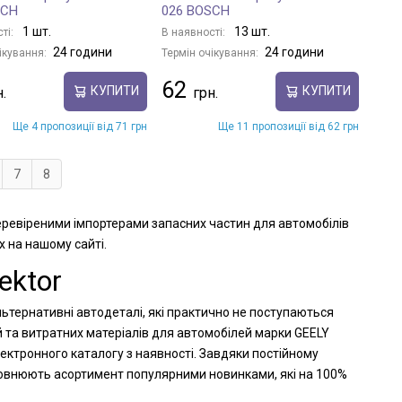
SCH
026 BOSCH
1 шт.
13 шт.
ті:
В наявності:
24 години
24 години
ікування:
Термін очікування:
62
КУПИТИ
КУПИТИ
Ще 4 пропозиції від 71 грн
Ще 11 пропозиції від 62 грн
7
8
перевіреними імпортерами запасних частин для автомобілів
х на нашому сайті.
ektor
льтернативні автодеталі, які практично не поступаються
й та витратних матеріалів для автомобілей марки GEELY
ектронного каталогу з наявності. Завдяки постійному
оповнюють асортимент популярними новинками, які на 100%