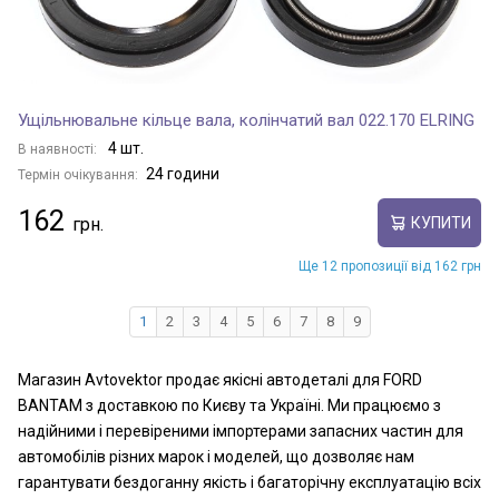
Ущільнювальне кільце вала, колінчатий вал 022.170 ELRING
4 шт.
В наявності:
24 години
Термін очікування:
162
КУПИТИ
Ще 12 пропозиції від 162 грн
1
2
3
4
5
6
7
8
9
Магазин Avtovektor продає якісні автодеталі для FORD
BANTAM з доставкою по Києву та Україні. Ми працюємо з
надійними і перевіреними імпортерами запасних частин для
автомобілів різних марок і моделей, що дозволяє нам
гарантувати бездоганну якість і багаторічну експлуатацію всіх