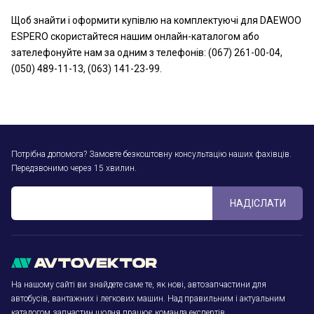
Щоб знайти і оформити купівлю на комплектуючі для DAEWOO
ESPERO скористайтеся нашим онлайн-каталогом або
зателефонуйте нам за одним з телефонів: (067) 261-00-04,
(050) 489-11-13, (063) 141-23-99.
Потрібна допомога? Замовте безкоштовну консультацію наших фахівців.
Передзвонимо через 15 хвилин.
НАДІСЛАТИ
На нашому сайті ви знайдете саме те, як нові, автозапчастини для
автобусів, вантажних і легкових машин. Над правильним і актуальним
каталогом запчастин щодня працює команда експертів.