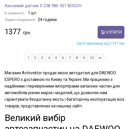
Кисневий датчик 0 258 986 501 BOSCH
1 шт.
В наявності:
24 години
Термін очікування:
1377
КУПИТИ
Ще 6 пропозиції від 1377 грн
1
2
3
4
5
6
7
8
9
10
⇛
Магазин Avtovektor продає якісні автодеталі для DAEWOO
ESPERO з доставкою по Києву та Україні. Ми працюємо з
надійними і перевіреними імпортерами запасних частин для
автомобілів різних марок і моделей, що дозволяє нам
гарантувати бездоганну якість і багаторічну експлуатацію всіх
товарів, представлених на нашому сайті.
Великий вибір
автозапчастин на DAEWOO