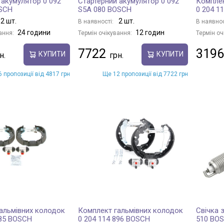
 акумулятор 0 092
Стартерний акумулятор 0 092
Комплек
OSCH
S5A 080 BOSCH
0 204 1
2 шт.
2 шт.
В наявності:
В наявнос
24 години
12 годин
ання:
Термін очікування:
Термін оч
7722
3196
КУПИТИ
КУПИТИ
 пропозиції від 4817 грн
Ще 12 пропозиції від 7722 грн
альмівних колодок
Комплект гальмівних колодок
Свічка 
685 BOSCH
0 204 114 896 BOSCH
510 BO