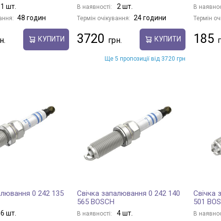
1 шт.
2 шт.
В наявності:
В наявнос
48 годин
24 години
ання:
Термін очікування:
Термін оч
3720
185
КУПИТИ
КУПИТИ
Ще 5 пропозиції від 3720 грн
алювання 0 242 135
Свічка запалювання 0 242 140
Свічка 
565 BOSCH
501 BO
6 шт.
4 шт.
В наявності:
В наявнос