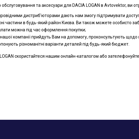
 обслуговування та аксесуари для DACIA LOGAN в Avtovektor, ви от
 провідними дистриб'юторами дають нам змогу підтримувати доступн
сні частини в будь-який район Києва. Ви також можете особисто за
оплати можна під час оформлення покупки;
 нашої компанії прийдуть Вам на допомогу, проконсультують щодо к
ропонують різноманітні варіанти деталей під будь-який бюджет.
LOGAN скористайтеся нашим онлайн-каталогом або зателефонуйте на