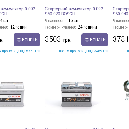
 акумулятор 0 092
Стартерний акумулятор 0 092
Стартер
OSCH
S50 020 BOSCH
S50 04
4 шт.
16 шт.
В наявності:
В наявнос
12 годин
24 години
ання:
Термін очікування:
Термін оч
3503
3781
КУПИТИ
КУПИТИ
 пропозиції від 5671 грн
Ще 15 пропозиції від 3489 грн
Щ