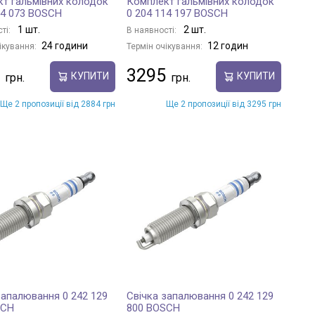
т гальмівних колодок
Комплект гальмівних колодок
14 073 BOSCH
0 204 114 197 BOSCH
1 шт.
2 шт.
ті:
В наявності:
24 години
12 годин
ікування:
Термін очікування:
3295
КУПИТИ
КУПИТИ
Ще 2 пропозиції від 2884 грн
Ще 2 пропозиції від 3295 грн
запалювання 0 242 129
Свічка запалювання 0 242 129
SCH
800 BOSCH