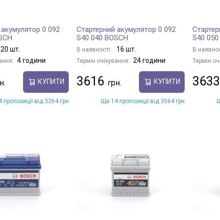
 акумулятор 0 092
Стартерний акумулятор 0 092
Стартер
OSCH
S40 040 BOSCH
S40 05
20 шт.
16 шт.
В наявності:
В наявнос
4 години
24 години
ання:
Термін очікування:
Термін оч
3616
3633
КУПИТИ
КУПИТИ
 пропозиції від 3264 грн
Ще 14 пропозиції від 3564 грн
Щ