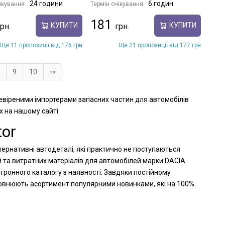
24 години
6 годин
ікування:
Термін очікування:
181
КУПИТИ
КУПИТИ
Ще 11 пропозиції від 176 грн
Ще 21 пропозиції від 177 грн
9
10
⇛
ревіреними імпортерами запасних частин для автомобілів
х на нашому сайті.
or
тернативні автодеталі, які практично не поступаються
й та витратних матеріалів для автомобілей марки DACIA
тронного каталогу з наявності. Завдяки постійному
оповнюють асортимент популярними новинками, які на 100%