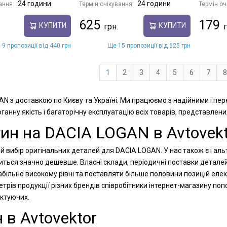
24 години
24 години
ання:
Термін очікування:
Термін оч
625
179
КУПИТИ
КУПИТИ
 9 пропозиції від 440 грн
Ще 15 пропозиції від 625 грн
1
2
3
4
5
6
7
8
AN з доставкою по Києву та Україні. Ми працюємо з надійними і пе
анну якість і багаторічну експлуатацію всіх товарів, представлени
ин на DACIA LOGAN в Avtovekt
й вибір оригінальних деталей для DACIA LOGAN. У нас також є і аль
диться значно дешевше. Власні склади, періодичні поставки детале
більно високому рівні та поставляти більше половини позицій елек
рів продукції різних брендів співробітники інтернет-магазину п
ектуючих.
 в Avtovektor