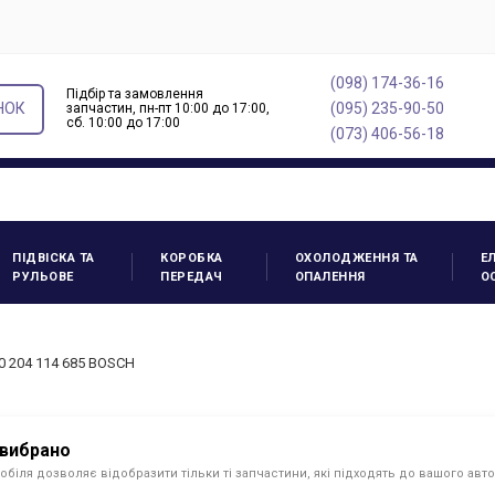
(098) 174-36-16
Підбір та замовлення
НОК
(095) 235-90-50
запчастин, пн-пт 10:00 до 17:00,
cб. 10:00 до 17:00
(073) 406-56-18
ПІДВІСКА ТА
КОРОБКА
ОХОЛОДЖЕННЯ ТА
Е
РУЛЬОВЕ
ПЕРЕДАЧ
ОПАЛЕННЯ
О
0 204 114 685 BOSCH
 вибрано
обіля дозволяє відобразити тільки ті запчастини, які підходять до вашого авт