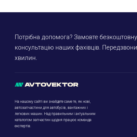
Потрібна допомога? Замовте безкоштовн
консультацію наших фахівців. Передзвон
хвилин.
На нашому сайті ви знайдете саме те, як нові,
автозапчастини для автобусів, вантажних і
легкових машин. Над правильним і актуальним
каталогом запчастин щодня працює команда
експертів.