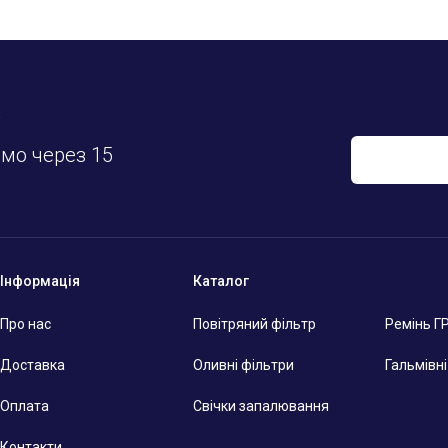
у
имо через 15
Інформація
Каталог
Про нас
Повітряний фільтр
Ремінь Г
Доставка
Оливні фільтри
Гальмівн
Оплата
Свічки запалювання
Контакти