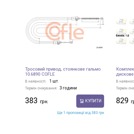
Тросовий привод, стоянкове гальмо
Комплек
10.6890 COFLE
дискове
1 шт.
В наявності:
В наявнос
3 години
Термін очікування:
Термін очі
383
829
КУПИТИ
Ще 1 пропозиції від 383 грн