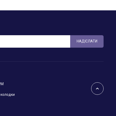
НАДІСЛАТИ
РМ
і колодки