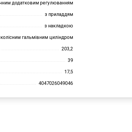
ичним додатковим регулюванням
з приладдям
з накладкою
 колісним гальмівним циліндром
203,2
39
17,5
4047026049046