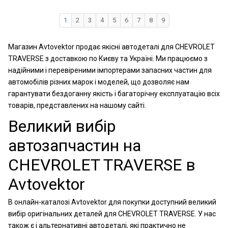
1
2
3
4
5
6
7
8
9
Магазин Avtovektor продає якісні автодеталі для CHEVROLET
TRAVERSE з доставкою по Києву та Україні. Ми працюємо з
надійними і перевіреними імпортерами запасних частин для
автомобілів різних марок і моделей, що дозволяє нам
гарантувати бездоганну якість і багаторічну експлуатацію всіх
товарів, представлених на нашому сайті.
Великий вибір
автозапчастин на
CHEVROLET TRAVERSE в
Avtovektor
В онлайн-каталозі Avtovektor для покупки доступний великий
вибір оригінальних деталей для CHEVROLET TRAVERSE. У нас
також є і альтернативні автодеталі, які практично не