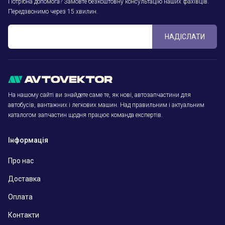
Потрібна допомога? Замовте безкоштовну консультацію наших фахівців.
Передзвонимо через 15 хвилин.
НАДІСЛАТИ
На нашому сайті ви знайдете саме те, як нові, автозапчастини для
автобусів, вантажних і легкових машин. Над правильним і актуальним
каталогом запчастин щодня працює команда експертів.
Інформація
Про нас
Доставка
Оплата
Контакти